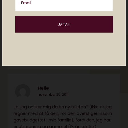
Email
Mettebb
november 25, 2011
Jeg ønsker mig SÅ meget Libratone BEAT. De er
super fede – helt fantastisk gadget!
Svar
Helle
november 25, 2011
Ja, jeg ønsker mig da en ny telefon* (ikke at jeg
regner med at få den, for den overstiger lissom
gavebudgettet i min familie), fordi den, jeg har,
er utilregnelig og gammel (1½ år, tsk tsk).