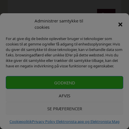
Svar
Administrer samtykke til
cookies
For at give dig de bedste oplevelser bruger vi teknologier som
Sandra lund
cookies til at gemme og/eller få adgang til enhedsoplysninger. Hvis
du giver dit samtykke til disse teknologier, kan vi behandle data som
november 25, 2011
f.eks. browsingadfærd eller unikke ID'er på dette websted. Hvis du
ikke giver dit samtykke eller trækker dit samtykke tilbage, kan det
Ja da! Selvfølgelig, kan ikke få nok af hårde
have en negativ indvirkning på visse funktioner og egenskaber.
pakker med knapper. En iphone 4s ville være
lækkert, og jeg ønsker mig altid kameraudstyr,
gerne et bredvinkels objektiv, makro filtre og et
GODKEND
teleobjektiv, hvis det skal være helt vildt :-) der
AFVIS
kan da også snige sig bløde gaver ind på listen,
fx sleeves der beskytter og får gadgets til at
SE PRÆFERENCER
tage sig lækkert ud.
Cookiepolitik
Privacy Policy Elektronista app og Elektronista Mag
Svar