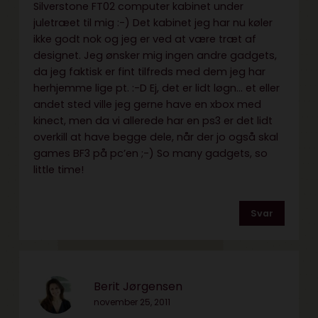
Silverstone FT02 computer kabinet under
juletræet til mig :-) Det kabinet jeg har nu køler
ikke godt nok og jeg er ved at være træt af
designet. Jeg ønsker mig ingen andre gadgets,
da jeg faktisk er fint tilfreds med dem jeg har
herhjemme lige pt. :-D Ej, det er lidt løgn… et eller
andet sted ville jeg gerne have en xbox med
kinect, men da vi allerede har en ps3 er det lidt
overkill at have begge dele, når der jo også skal
games BF3 på pc’en ;-) So many gadgets, so
little time!
Svar
Berit Jørgensen
november 25, 2011