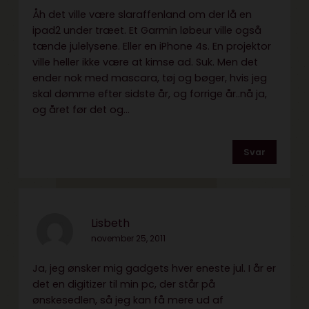
Åh det ville være slaraffenland om der lå en
ipad2 under træet. Et Garmin løbeur ville også
tænde julelysene. Eller en iPhone 4s. En projektor
ville heller ikke være at kimse ad. Suk. Men det
ender nok med mascara, tøj og bøger, hvis jeg
skal dømme efter sidste år, og forrige år..nå ja,
og året før det og…
Svar
Lisbeth
november 25, 2011
Ja, jeg ønsker mig gadgets hver eneste jul. I år er
det en digitizer til min pc, der står på
ønskesedlen, så jeg kan få mere ud af