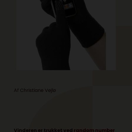
Af Christiane Vejlø
Vinderen er trukket ved
random number