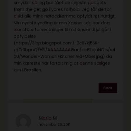
smykker så jeg har fået de sejeste gadgets
from the get go i vores forhold. Jeg får derfor
altid alle mine nørdedrømme opfyldt ret hurtigt.
Min nyeste yndling er min Xperia. Jeg har dog
ikke store forventninger til mit ønske til jul går i
opfyldelse
(
https://3.bp.blogspot.com/-2cRYkj5SK-
g/Tr3bpoQZHFI/AAAAAAAAGac/dcE2djuNO1s/s4
00/Wonder+Woman+KitchenAid+Mixer.jpg
) da
min kæreste har fortalt mig at denne sælges
kun i Brazilien.
Svar
Maria M
november 25, 2011