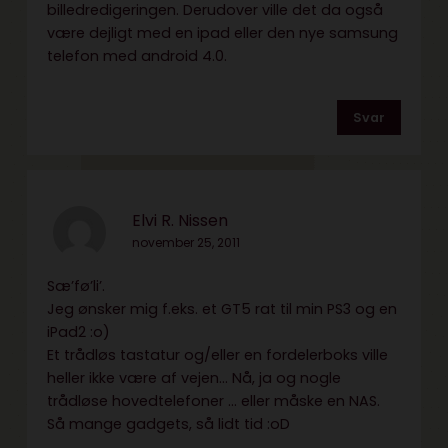
billedredigeringen. Derudover ville det da også
være dejligt med en ipad eller den nye samsung
telefon med android 4.0.
Svar
Elvi R. Nissen
november 25, 2011
Sæ’fø’li’.
Jeg ønsker mig f.eks. et GT5 rat til min PS3 og en
iPad2 :o)
Et trådløs tastatur og/eller en fordelerboks ville
heller ikke være af vejen… Nå, ja og nogle
trådløse hovedtelefoner … eller måske en NAS.
Så mange gadgets, så lidt tid :oD