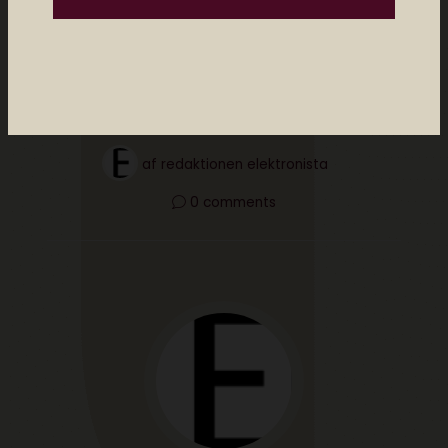
Del
af
redaktionen elektronista
0 comments