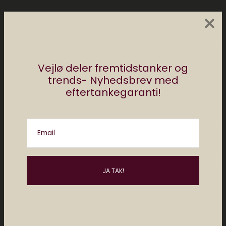
×
Vejlø deler fremtidstanker og
trends- Nyhedsbrev med
eftertankegaranti!
Email
Del
af
redaktionen elektronista