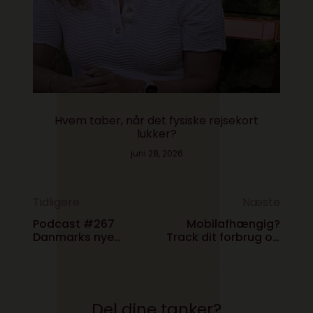
Hvem taber, når det fysiske rejsekort
lukker?
juni 28, 2026
Tidligere
Næste
Podcast #267
Mobilafhængig?
Danmarks nye
Track dit forbrug og
techfestival (og
bliv overrasket!
unicorn sex)
Del dine tanker?