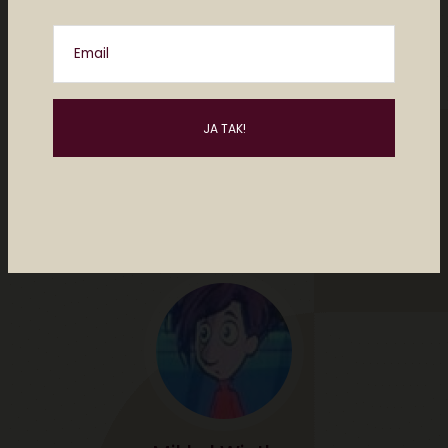
Del
Email
af
mikkel winther
2 comments