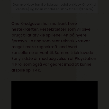
Den nye Xbox familie: Luksusmodellen Xbox One X (til
venstre) og basis modellen Xbox One S (til højre)
One X-udgaven har markant flere
hestekræfter. Hestekræfter som vil blive
brugt til at afvikle spillene i 4K på nyere
fjernsyn. En ting som rent teknisk kræver
meget mere regnekraft, end hvad
konsollerne er vant til. Samme trick lavede
Sony sidste år med udgivelsen af Playstation
4 Pro, som også var gearet imod at kunne
afspille spil i 4K.