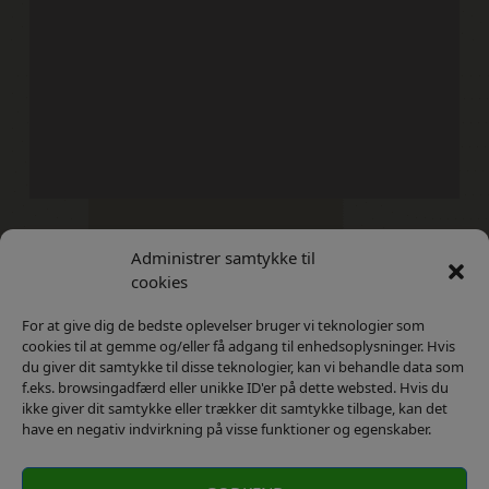
Administrer samtykke til
Kontakt
Privatlivs Politik
cookies
For at give dig de bedste oplevelser bruger vi teknologier som
cookies til at gemme og/eller få adgang til enhedsoplysninger. Hvis
du giver dit samtykke til disse teknologier, kan vi behandle data som
f.eks. browsingadfærd eller unikke ID'er på dette websted. Hvis du
ikke giver dit samtykke eller trækker dit samtykke tilbage, kan det
have en negativ indvirkning på visse funktioner og egenskaber.