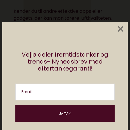
Kender du til andre effektive apps eller
gadgets, der kan monitorere luftkvaliteten,
×
så del dem meget gerne med os i
kommentarfeltet.
Vejlø deler fremtidstanker og
trends- Nyhedsbrev med
eftertankegaranti!
Email