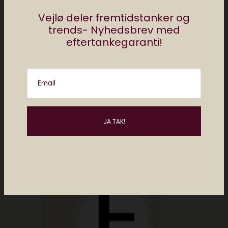
Vejlø deler fremtidstanker og
trends- Nyhedsbrev med
eftertankegaranti!
Del
Email
af
redaktionen elektronista
0 comments