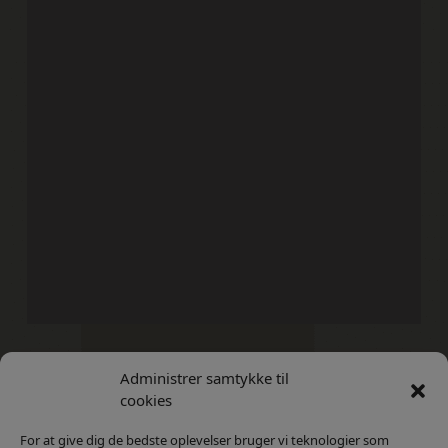
Administrer samtykke til
Kontakt
Privatlivs Politik
cookies
For at give dig de bedste oplevelser bruger vi teknologier som