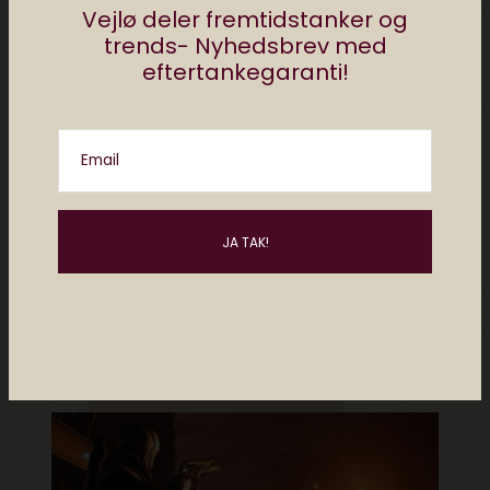
Vejlø deler fremtidstanker og
serien. Har du ikke spillet Tomb Raider i
trends- Nyhedsbrev med
mange år, så er dette spil kulminationen på,
eftertankegaranti!
hvad en moderne fortolkning af Tomb
Raider kan være. Gennemtænkt, fyldt med
action, gåder og ét stort eventyr.
Email
Destiny når sit hidtige højdepunkt med
Destiny 2: Forsaken
Destiny 2: Forsaken fås til
Xbox One
,
PC
og
Playstation 4