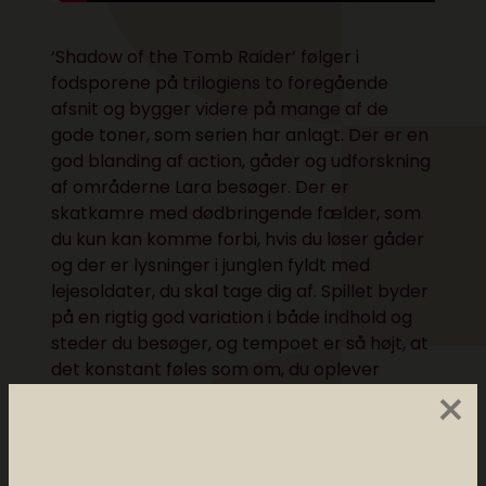
‘Shadow of the Tomb Raider’ følger i
fodsporene på trilogiens to foregående
afsnit og bygger videre på mange af de
gode toner, som serien har anlagt. Der er en
god blanding af action, gåder og udforskning
af områderne Lara besøger. Der er
skatkamre med dødbringende fælder, som
du kun kan komme forbi, hvis du løser gåder
og der er lysninger i junglen fyldt med
lejesoldater, du skal tage dig af. Spillet byder
på en rigtig god variation i både indhold og
steder du besøger, og tempoet er så højt, at
det konstant føles som om, du oplever
×
noget nyt.
Hvis du elskede ‘Rise of the Tomb Raider’ fra
2015, så falder du pladask for dette afsnit i