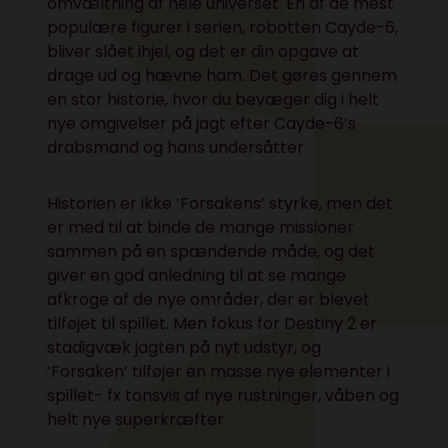
omvæltning af hele universet. En af de mest
populære figurer i serien, robotten Cayde-6,
bliver slået ihjel, og det er din opgave at
drage ud og hævne ham. Det gøres gennem
en stor historie, hvor du bevæger dig i helt
nye omgivelser på jagt efter Cayde-6’s
drabsmand og hans undersåtter.
Historien er ikke ‘Forsakens’ styrke, men det
er med til at binde de mange missioner
sammen på en spændende måde, og det
giver en god anledning til at se mange
afkroge af de nye områder, der er blevet
tilføjet til spillet. Men fokus for Destiny 2 er
stadigvæk jagten på nyt udstyr, og
‘Forsaken’ tilføjer en masse nye elementer i
spillet- fx tonsvis af nye rustninger, våben og
helt nye superkræfter.