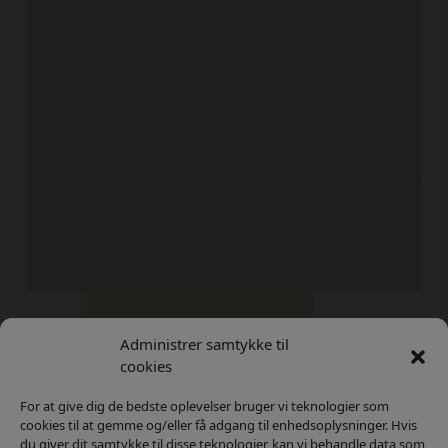
Administrer samtykke til
Kontakt
Privatlivs Politik
cookies
For at give dig de bedste oplevelser bruger vi teknologier som
cookies til at gemme og/eller få adgang til enhedsoplysninger. Hvis
du giver dit samtykke til disse teknologier, kan vi behandle data som