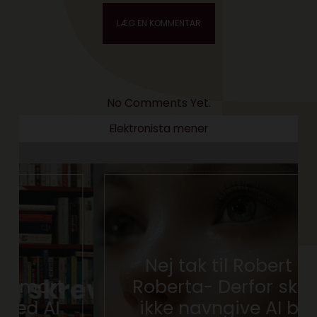
No Comments Yet.
Elektronista mener
Nej tak til Robert og
Roberta- Derfor skal vi
ikke navngive AI bots