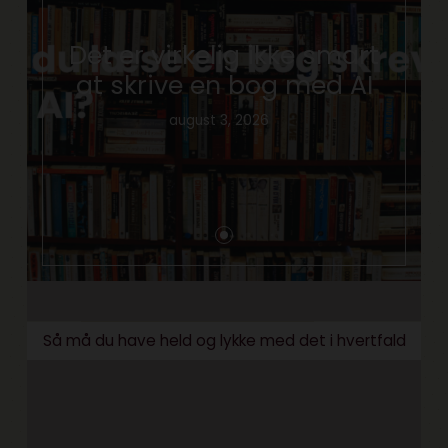
Det er virkelig ikke smart
at skrive en bog med AI
august 3, 2026
Så må du have held og lykke med det i hvertfald