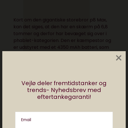
Kort om den gigantiske storebror p8 Max,
kan det siges, at den har en skærm på 6,8
tommer og derfor har bevæget sig over i
phablet-kategorien. Den er kæmpestor og
er udstyret med et 4350 mAh batteri, som
×
efter sigende skulle kunne holde godt
halvanden dag. Huawei er så at sige hoppet
med på bølgen og har så bare valgt at gøre
det endnu større.
Vejlø deler fremtidstanker og
trends- Nyhedsbrev med
eftertankegaranti!
Email