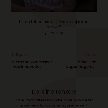
Hvem taber, når det fysiske rejsekort
lukker?
juni 28, 2026
Tidligere
Næste
Microsoft overrasker
Comic Con
med innovativ
Copenhagen: Et
computer til det
summende
kreative segment
fællesskab omkring
videospil
Del dine tanker?
Din e-mailadresse vil ikke blive publiceret.
Krævede felter er markeret med
*