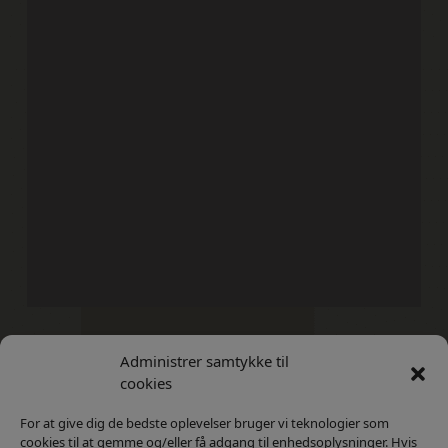
Administrer samtykke til
Kontakt
Privatlivs Politik
cookies
For at give dig de bedste oplevelser bruger vi teknologier som
cookies til at gemme og/eller få adgang til enhedsoplysninger. Hvis