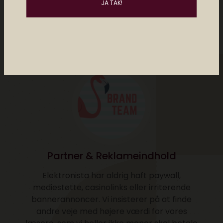
1 comment
Partner & Reklameindhold
Elektronista har aldrig haft paywall,
mediestøtte, casinolinks eller irriterende
bannerannoncer. Vi insisterer på at finde
andre veje med højere værdi for vores