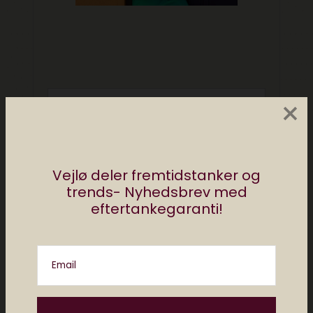
×
Vejlø deler fremtidstanker og
trends- Nyhedsbrev med
eftertankegaranti!
Del
Email
af
partner & reklameindhold