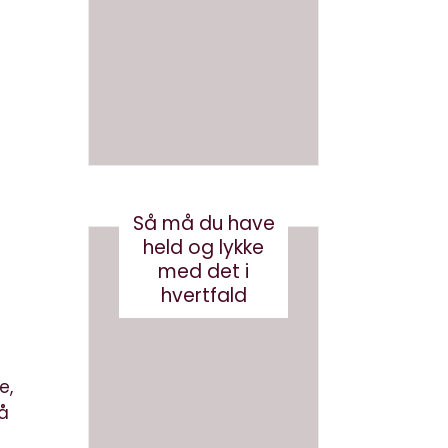
en bog
ve AI
med AI
bots
(eller
august 3, 2026
robotst
øvsug
ere)
oktober 11, 2024
Så må du have
held og lykke
med det i
hvertfald
e,
få