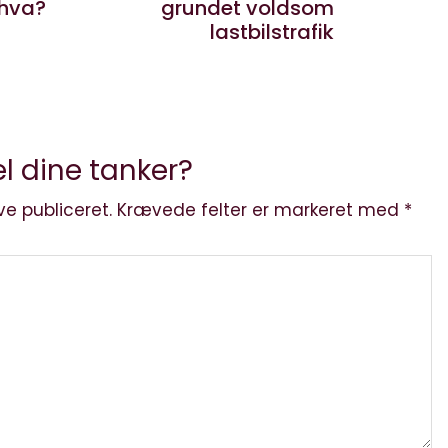
 hva?
grundet voldsom
lastbilstrafik
l dine tanker?
ve publiceret.
Krævede felter er markeret med
*