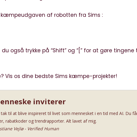
 er kæmpeudgaven af robotten fra Sims :
 du også trykke på “Shift” og “[” for at gøre tingene 
re? Vis os dine bedste Sims kæmpe-projekter!