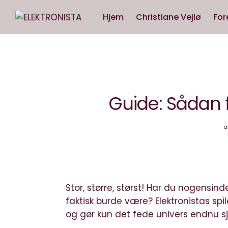
Hjem
Christiane Vejlø
For
Guide: Sådan f
a
Stor, større, størst! Har du nogensin
faktisk burde være? Elektronistas spi
og gør kun det fede univers endnu sj