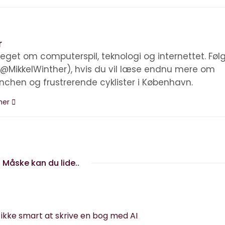
r
eget om computerspil, teknologi og internettet. Føl
(@MikkelWinther), hvis du vil læse endnu mere om
anchen og frustrerende cyklister i København.
ther
Måske kan du lide..
g ikke smart at skrive en bog med AI