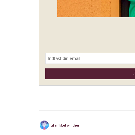
af
mikkel winther