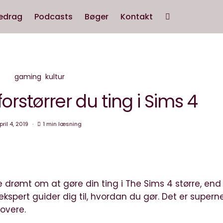
edrag
Podcasts
Bøger
Kontakt
gaming
kultur
orstørrer du ting i Sims 4
pril 4, 2019
1 min læsning
de drømt om at gøre din ting i The Sims 4 større, end
lekspert guider dig til, hvordan du gør. Det er super
overe.