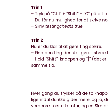
Trin 1
– Tryk på “Ctrl” + “Shift” + “C” på dit t
– Du får nu mulighed for at skrive n
– Skriv
testingcheats true.
Trin 2
Nu er du klar til at gøre ting større.
– Find den ting der skal gøres større i
– Hold “Shift”-knappen og “]” (det er
samme tid.
Hver gang du trykker på de to knappe
lige indtil du ikke gider mere, og ja,
verdens største komfur, og en Sim de