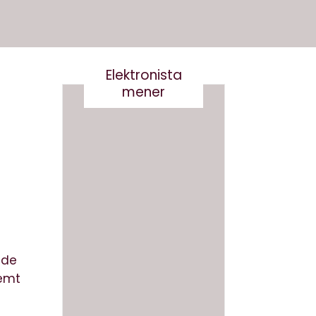
Elektronista
mener
Nej tak
til
Robert
og
Det er
Robert
virkelig
a-
ikke
Derfor
smart
skal vi
 de
at
ikke
nemt
skrive
navngi