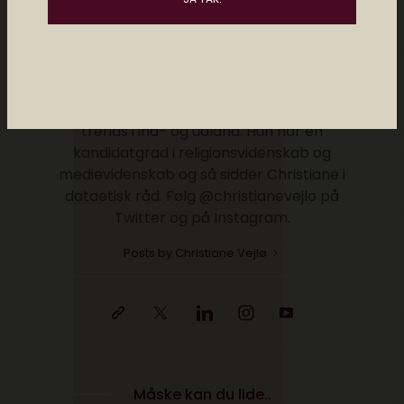
Christiane er direktør for Elektronista Media
og en af Danmarks førende eksperter i
digital kultur, digitalt content og forholdet
mellem mennesker og teknologi. Christiane
holder foredrag og rådgiver om digitale
trends i ind- og udland. Hun har en
kandidatgrad i religionsvidenskab og
medievidenskab og så sidder Christiane i
dataetisk råd. Følg @christianevejlo på
Twitter og på Instagram.
Posts by Christiane Vejlø
Måske kan du lide..