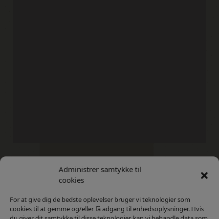
Administrer samtykke til
Kontakt
Privatlivs Politik
cookies
For at give dig de bedste oplevelser bruger vi teknologier som
cookies til at gemme og/eller få adgang til enhedsoplysninger. Hvis
du giver dit samtykke til disse teknologier, kan vi behandle data som