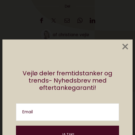
Del
af
christiane vejlø
×
0 comments
Vejlø deler fremtidstanker og
trends- Nyhedsbrev med
eftertankegaranti!
Email
Christiane Vejlø