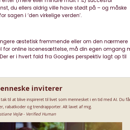
 efter (mere eller mindre målt i %) succesful
, du ellers aldrig ville have stødt på – og måske
 for sagen i ‘den virkelige verden’.
t fungere æstetisk fremmende eller om den nærmere
ordel for online iscenesættelse, må din egen omgang
er er i hvert fald fra Googles perspektiv lagt op til