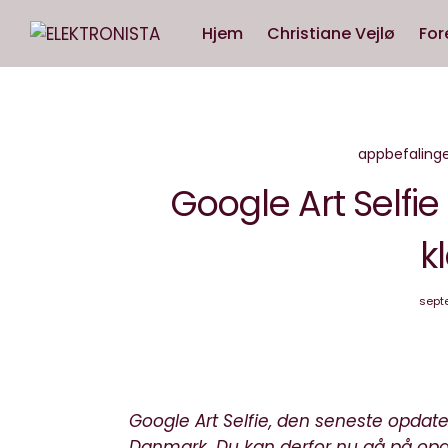
Hjem
Christiane Vejlø
For
appbefalinge
Google Art Selfie
k
septe
Google Art Selfie, den seneste opdate
Danmark. Du kan derfor nu gå på opda