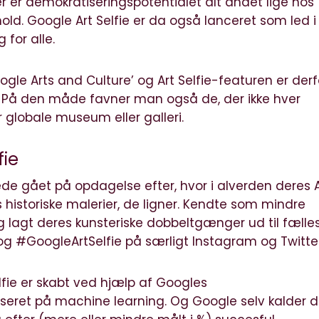
r er demokratiseringspotentialet alt andet lige hos
hold. Google Art Selfie er da også lanceret som led i
 for alle.
gle Arts and Culture’ og Art Selfie-featuren er derf
. På den måde favner man også de, der ikke hver
r globale museum eller galleri.
fie
ede gået på opdagelse efter, hvor i alverden deres A
 historiske malerier, de ligner. Kendte som mindre
g lagt deres kunsteriske dobbeltgænger ud til fælle
g #GoogleArtSelfie på særligt Instagram og Twitter
ie er skabt ved hjælp af Googles
seret på machine learning. Og Google selv kalder d