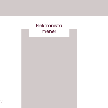
Elektronista
mener
En
medie
branch
Det er
e i
virkelig
forand
ikke
ring,
smart
og
at
hvad
skrive
gør vi
 i