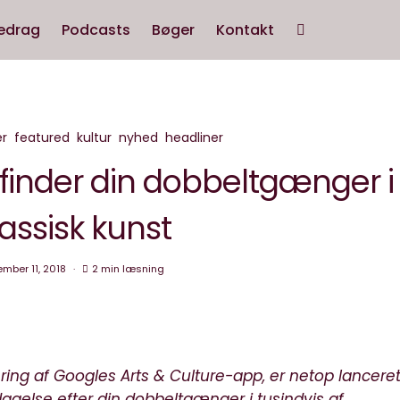
edrag
Podcasts
Bøger
Kontakt
r
featured
kultur
nyhed
headliner
 finder din dobbeltgænger i
lassisk kunst
mber 11, 2018
2 min læsning
ring af Googles Arts & Culture-app, er netop lanceret
gelse efter din dobbeltgænger i tusindvis af