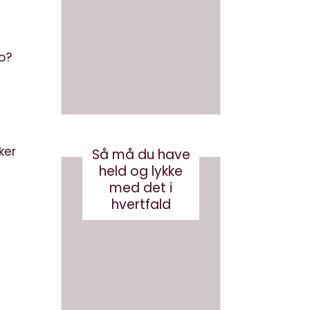
en bog
med
med AI
brande
d
august 3, 2026
conten
o?
t?
maj 24, 2017
ker
Så må du have
held og lykke
med det i
hvertfald