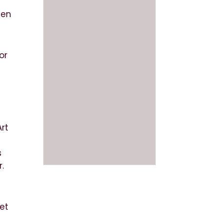
 en
or
rt
s
.
et