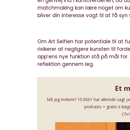
en genvej ind i kunstverdenen, da du
matchmaking kan lære noget om kunst
bliver din interesse vagt til at få syn
Om Art Selfien har potentiale til a
risikerer at negligere kunsten til f
app’ens nye funktion stå på mål for. D
reflektion gennem leg.