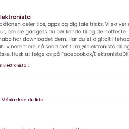
lektronista
ktionen deler tips, apps og digitale tricks. Vi skrive
ltur, om de gadgets du bør kende til og de hotteste
nabo har downloadet dem. Har du et digitalt lifehac
it liv nemmere, så send det til mj@elektronista.dk o
åske. Husk at følge os på Facebook.dk/ElektronistaDK
n Elektronista
Måske kan du lide..