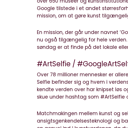
over 650 museer og kunstinstitutione
Google tilstede i et andet størresfor
mission, om at gøre kunst tilgængelig
En mission, der går under navnet ‘Goo
nu også tilgængelig for hele verden
søndag er at finde på det lokale elle
#ArtSelfie / #GoogleArtSel
Over 78 millioner mennesker er aller
Selfie befinder sig og hvem i verdens
kendte verden over har knipset løs o
skue under hashtag som #ArtSelfie o
Matchmakingen mellem kunst og self
ansigtsgenkendelsesteknologi og ba