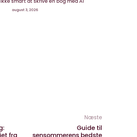
g ikke smart at skrive en bog med AI
august 3, 2026
Næste
g:
Guide til
et fra
sensommerens bedste