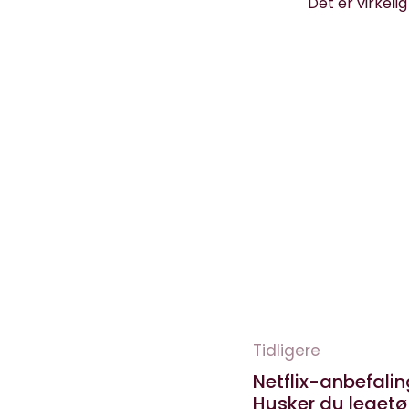
Det er virkeli
Tidligere
Netflix-anbefalin
Husker du legetøj