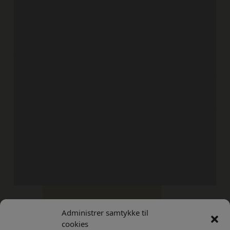
Administrer samtykke til
Kontakt
Privatlivs Politik
cookies