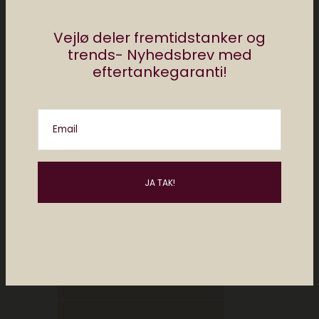
Vejlø deler fremtidstanker og
trends- Nyhedsbrev med
eftertankegaranti!
Email
Del
af
mikkel winther
0 comments