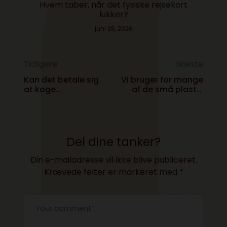
Hvem taber, når det fysiske rejsekort
lukker?
juni 28, 2026
Tidligere
Næste
Kan det betale sig
Vi bruger for mange
at koge
af de små plastik
spaghettivand i
deodoranter- men
elkedlen?
her er en løsning
Del dine tanker?
Din e-mailadresse vil ikke blive publiceret.
Krævede felter er markeret med
*