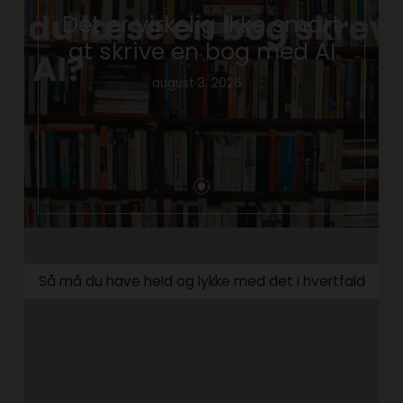
Det er virkelig ikke smart
at skrive en bog med AI
august 3, 2026
Så må du have held og lykke med det i hvertfald