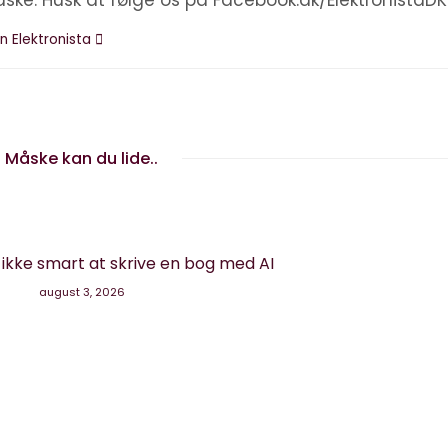
åske. Husk at følge os på Facebook.dk/ElektronistaDK
n Elektronista
Måske kan du lide..
g ikke smart at skrive en bog med AI
august 3, 2026