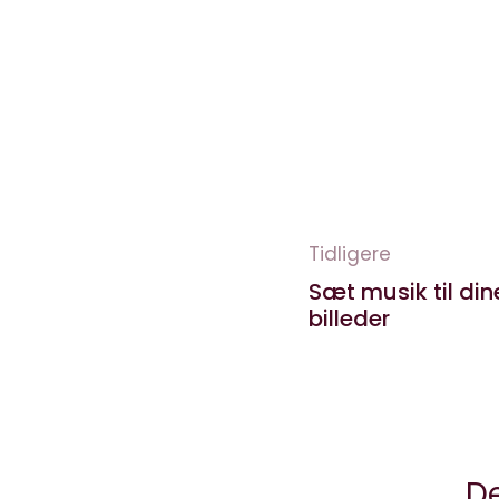
Tidligere
Sæt musik til din
billeder
De