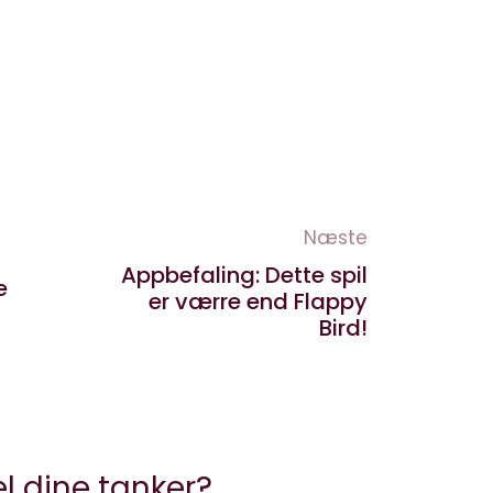
Næste
Appbefaling: Dette spil
e
er værre end Flappy
Bird!
l dine tanker?