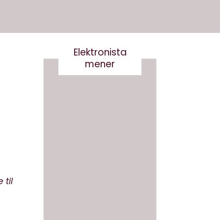
Elektronista
mener
Det er
Kære
virkelig
kultur
ikke
minist
smart
er- vi
til
at
skal
skrive
tale