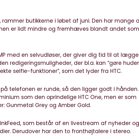
, rammer butikkerne i løbet af juni. Den har mange 
en er lidt mindre og fremhæves blandt andet som
 med en selvudløser, der giver dig tid til at lægge
 den redigeringsmuligheder, der bl.a. kan “gøre hude
ekte selfie-funktioner”, som det lyder fra HTC.
på telefonen er runde, så den ligger godt i hånden.
uminium som den oprindelige HTC One, men er som
rver: Gunmetal Grey og Amber Gold.
inkFeed, som består af en livestream af nyheder o
ier. Derudover har den to fronthøjtalere i stereo.