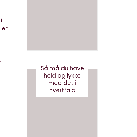
en bog
om AI
med AI
juni 26, 2026
af
august 3, 2026
 en
n
Så må du have
held og lykke
med det i
hvertfald
g