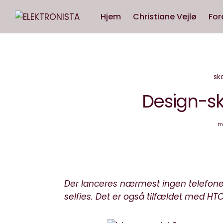
Hjem
Christiane Vejlø
For
s
Design-ska
m
Der lanceres nærmest ingen telefoner
selfies. Det er også tilfældet med HT