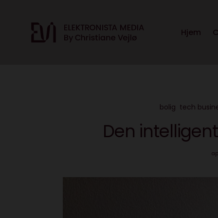
Hjem
C
bolig
tech busin
Den intelligent
ap