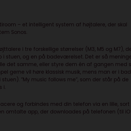
oom – et intelligent system af højtalere, der skal
stem Sonos.
talere i tre forskellige størrelser (M3, M5 og M7), d
o i stuen, og en på badeværelset. Det er så mening
pille det samme, eller styre dem én af gangen med s
el gerne vil høre klassisk musik, mens man er i bad
 i stuen). ”My music follows me”, som der står på de
 i.
ere og forbindes med din telefon via en lille, sort
en omtalte app, der downloades på telefonen (til iO