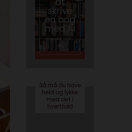
at
skal
skrive
tale
en bog
om AI
med AI
juni 26, 2026
august 3, 2026
Så må du have
held og lykke
med det i
hvertfald