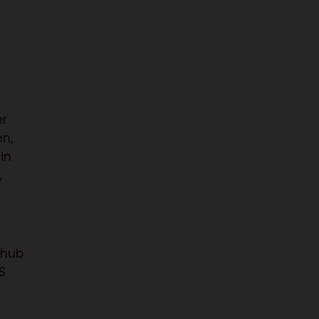
er
en,
in
,
 hub
S