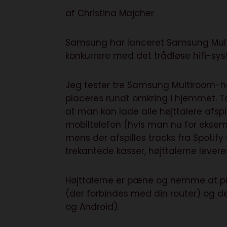
af
Christina Majcher
Samsung har lanceret Samsung Multir
konkurrere med det trådløse hifi-sy
Jeg tester tre Samsung Multiroom-højt
placeres rundt omkring i hjemmet. T
at man kan lade alle højttalere afs
mobiltelefon (hvis man nu for eksemp
mens der afspilles tracks fra Spotify
trekantede kasser, højttalerne leveres
Højttalerne er pæne og nemme at plac
(der forbindes med din router) og d
og Android).