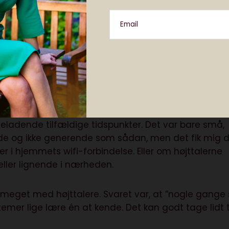
Email
lille flok elektroniske kæledyr, der kommunikerede
nkter. Nogle gange skete det lige når jeg kom ind 
talerne vågne op med et sitrende *tcssshing* og li’s
biltelefonen, de var connectet til) hjemme igen. Det
eladende tilfældige tidspunkter. Det var bare små,
de og ikke generende som sådan, men det fik mig da
 i hjemmets wifi-forbindelse. Eller om højttalerne
ller lignende i nærheden.
 meget med højttalere. Svaret var, at ”nogle gange 
emer lige lære én at kende. Det kan godt tage lidt t