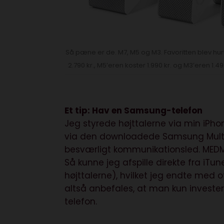
Så pæne er de. M7, M5 og M3. Favoritten blev hur
2.790 kr., M5’eren koster 1.990 kr. og M3’eren 1.49
Et tip: Hav en Samsung-telefon
Jeg styrede højttalerne via min iP
via den downloadede Samsung Multiro
besværligt kommunikationsled. MEDMIN
Så kunne jeg afspille direkte fra iTu
højttalerne), hvilket jeg endte med o
altså anbefales, at man kun invest
telefon.