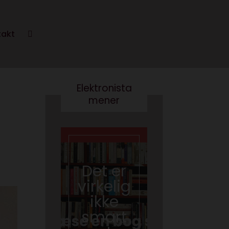
takt
Elektronista
mener
Det er
Kære
virkelig
kultur
ikke
minist
smart
er- vi