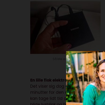
Så lille er hub’en.
En lille flok elektroniske kæledyr
Det viser sig dog at være lidt besvær
minutter for den enkelte højttaler a
kan tage lidt tid at sætte et syste
blide lysblink og biplyde – men des