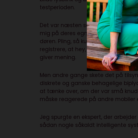
testperioden.
Det var næsten som at have fået en 
mig på deres egne, selvvalgte tidspu
døren. Pling, så kunne jeg høre højt
registrere, at hey, nu var jeg (og mo
giver mening.
Men andre gange skete det på tilsyn
diskrete og ganske behagelige biply
at tænke over, om der var små knuder
måske reagerede på andre mobiler e
Jeg spurgte en ekspert, der arbejder
sådan nogle såkaldt intelligente syst