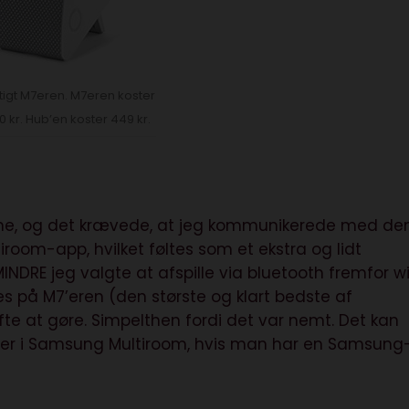
tigt M7eren. M7eren koster
0 kr. Hub’en koster 449 kr.
hone, og det krævede, at jeg kommunikerede med d
om-app, hvilket føltes som et ekstra og lidt
DRE jeg valgte at afspille via bluetooth fremfor wif
nes på M7’eren (den største og klart bedste af
fte at gøre. Simpelthen fordi det var nemt. Det kan
erer i Samsung Multiroom, hvis man har en Samsung