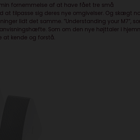
 min fornemmelse af at have fået tre små
 at tilpasse sig deres nye omgivelser. Og skægt n
inger lidt det samme. ”Understanding your M7”, s
ugsanvisningshæfte. Som om den nye højttaler i hje
re at kende og forstå.