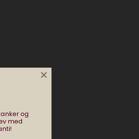
×
stanker og
lere
rev med
det
nti!
med