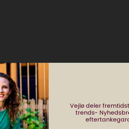
Vejlø deler fremtid
ligt at connecte højttalerne via wifi. Det kan tage f
trends- Nyhedsb
t finde hub’en og blive forbundet med systemet. At 
eftertankegara
m op, kan man sagtens leve med – et par minutter 
værre gentog ritualet sig med jævne mellemrum i