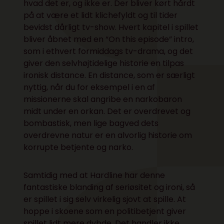
hvad det er, og ikke er. Der bliver kørt hårdt
på at være et lidt klichefyldt og til tider
bevidst dårligt tv-show. Hvert kapitel i spillet
bliver åbnet med en “On this episode” intro,
som i ethvert formiddags tv-drama, og det
giver den selvhøjtidelige historie en tilpas
ironisk distance. En distance, som er særligt
nyttig, når du for eksempel i en af
missionerne skal angribe en narkobaron
midt under en orkan. Det er overdrevet og
bombastisk, men lige bagved dets
overdrevne natur er en alvorlig historie om
korrupte betjente og narko.
Samtidig med at Hardline har denne
fantastiske blanding af seriøsitet og ironi, så
er spillet i sig selv virkelig sjovt at spille. At
hoppe i skoene som en politibetjent giver
spillet lidt mere dybde. Det handler ikke