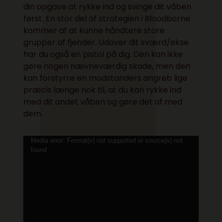
din opgave at rykke ind og svinge dit våben
først. En stor del af strategien i Bloodborne
kommer af at kunne håndtere store
grupper af fjender. Udover dit sværd/økse
har du også en pistol på dig. Den kan ikke
gøre nogen nævneværdig skade, men den
kan forstyrre en modstanders angreb lige
præcis længe nok til, at du kan rykke ind
med dit andet våben og gøre det af med
dem.
Videoafspiller
Media error: Format(s) not supported or source(s) not
found
Download fil: https://www.elektronista.dk/wp-
content/uploads/2015/04/Bloodborne-group-fight.webm?_=3