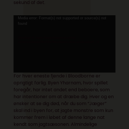
sekund af det.
Videoafspiller
Media error: Format(s) not supported or source(s) not
found
Download fil: https://www.elektronista.dk/wp-
content/uploads/2015/04/Bloodborne-cleric-beast.webm?_=1
For hver eneste fjende i Bloodborne er
oprigtigt farlig. Byen Yharnam, hvor spillet
foregår, har intet andet end beboere, som
har intentioner om at dræbe dig. Hver og en
ønsker at se dig død, når du som “Jæger”
skal ind i byen for, at jagte monstre som kun
kommer frem i løbet af denne lange nat
kendt som jagtsæsonen. Almindelige