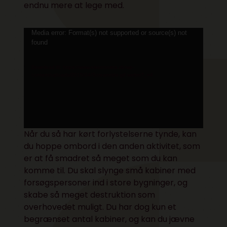
endnu mere at lege med.
Videoafspiller
Media error: Format(s) not supported or source(s) not
found
Download fil: https://www.elektronista.dk/wp-
content/uploads/2015/04/Screamride-gif.webm?_=4
Når du så har kørt forlystelserne tynde, kan
du hoppe ombord i den anden aktivitet, som
er at få smadret så meget som du kan
komme til. Du skal slynge små kabiner med
forsøgspersoner ind i store bygninger, og
skabe så meget destruktion som
overhovedet muligt. Du har dog kun et
begrænset antal kabiner, og kan du jævne