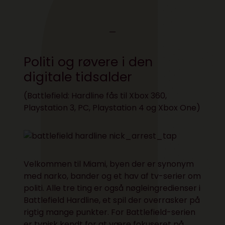
—
Politi og røvere i den
digitale tidsalder
(Battlefield: Hardline fås til
Xbox 360
,
Playstation 3
,
PC
,
Playstation 4
og
Xbox One
)
Velkommen til Miami, byen der er synonym
med narko, bander og et hav af tv-serier om
politi. Alle tre ting er også nøgleingredienser i
Battlefield Hardline, et spil der overrasker på
rigtig mange punkter. For Battlefield-serien
er typisk kendt for at være fokuseret på