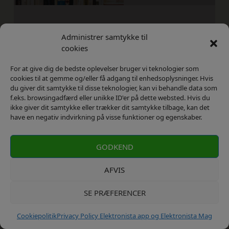
Så må du have held og lykke med det i hvertfald
Administrer samtykke til
cookies
For at give dig de bedste oplevelser bruger vi teknologier som
cookies til at gemme og/eller få adgang til enhedsoplysninger. Hvis
du giver dit samtykke til disse teknologier, kan vi behandle data som
f.eks. browsingadfærd eller unikke ID'er på dette websted. Hvis du
ikke giver dit samtykke eller trækker dit samtykke tilbage, kan det
have en negativ indvirkning på visse funktioner og egenskaber.
GODKEND
AFVIS
SE PRÆFERENCER
Cookiepolitik
Privacy Policy Elektronista app og Elektronista Mag