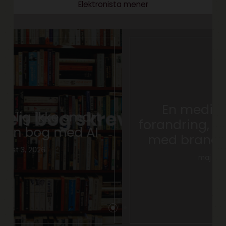
Elektronista mener
En mediebranche i
forandring, og hvad gør vi
med branded content?
maj 24, 2017