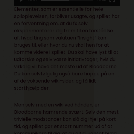
Elementer, som er essentielle for hele
spiloplevelsen, forbliver usagte, og spillet har
en forventning om, at du fx selv
eksperimenterer dig frem til en forståelse
af, hvad ting som valutaen “Insight” kan
bruges til, eller hvor du nu skal hen for at
komme videre i spillet. Du skal have lyst til at
udforske og selv være initiativtager, hvis du
virkelig vil have det meste ud af Bloodborne.
Du kan selvfølgelig også bare hoppe på en
af de voksende
wiki-sider
, og få lidt
starthjælp der.
Men selv med en wiki ved hånden, er
Bloodborne hamrende svært. Selv den mest
trivielle modstander kan slå dig ihjel på kort
tid, og spillet gør et stort nummer ud af at
kommunikere til dig, at du altid, uanset hvad,