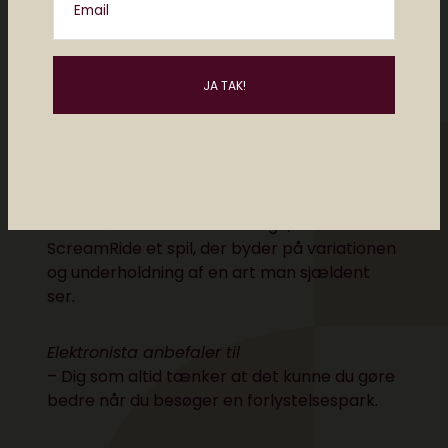
Email
Trænger du til et spil, som er markant
anderledes end mere eller mindre alt andet
der er i butikkerne nu om dage, så er
ScreamRide et spil, der byder på variationen
og underholdning af en art man sjældent
ser.
Elektronista anbefaler til
– Dig som altid tænker at det kunne du gøre
bedre når du besøger en forlystelsespark.