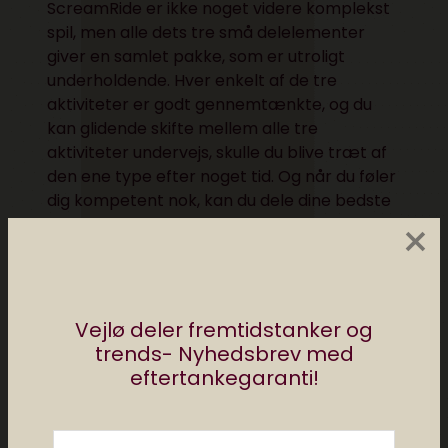
ScreamRide er ikke noget videre komplekst
spil, men alle dets tre små delelementer
giver en samlet pakke, som er utroligt
underholdende. Hver enkelt af de tre
aktiviteter er godt gennemtænkte, og du
kan glidende skifte mellem alle tre
aktiviteter undervejs, skulle du blive træt af
den ene type efter noget tid. Og når du føler
dig kompetent nok, kan du dele dine bedste
×
rutschebaner med resten af verden og se,
hvad andre har fundet på af skøre ting.
Vejlø deler fremtidstanker og
trends- Nyhedsbrev med
eftertankegaranti!