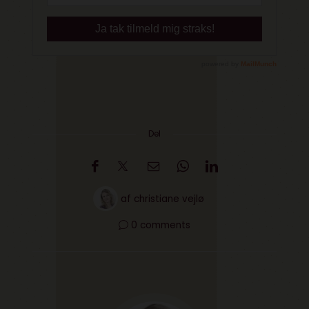
Del
af
christiane vejlø
0 comments