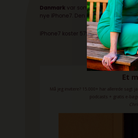
Danmark
var som noget ret unikt fa
nye iPhone7. Den kan forudbestilles 
iPhone7 koster 5799 DKK og iPhone7 