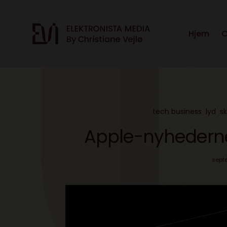
Hjem
C
tech business
lyd
s
Apple-nyhederne
septe