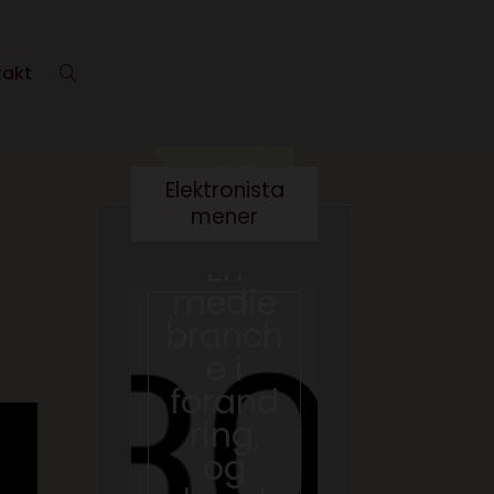
takt
Elektronista
mener
En
medie
branch
e i
Det er
forand
virkelig
ring,
ikke
og
smart