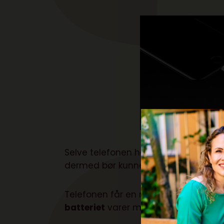
Selve telefonen har også fået en højt
dermed bør kunne præstere en del
b
Telefonen får en ny
processor,
som h
batteriet
varer mindst en time mer