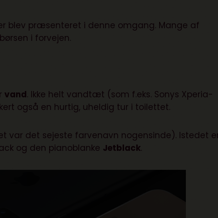
 der blev præsenteret i denne omgang. Mange af
børsen i forvejen.
r
vand
. Ikke helt vandtæt (som f.eks. Sonys Xperia-
rt også en hurtig, uheldig tur i toilettet.
 var det sejeste farvenavn nogensinde). Istedet e
Black og den pianoblanke
Jetblack
.