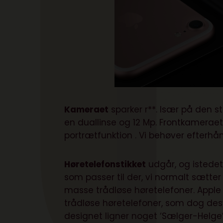
Kameraet
sparker r**. Især på den s
en duallinse og 12 Mp. Frontkamerae
portrætfunktion . Vi behøver efterh
Høretelefonstikket
udgår, og istedet 
som passer til der, vi normalt sætte
masse trådløse høretelefoner. Apple
trådløse høretelefoner, som dog desv
designet ligner noget ‘Sælger-Helge’