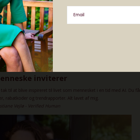
ktisk med på listen over de første lande, som får de
Email
fra 9. september og kommer i salg den 16. septembe
Plus koster 6899 DKK