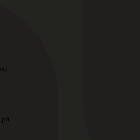
 og
,
d på