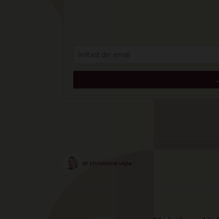
af
christiane vejlø