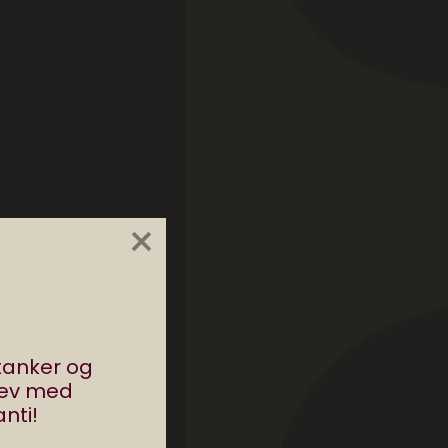
×
g
stanker og
. Og
rev med
nti!