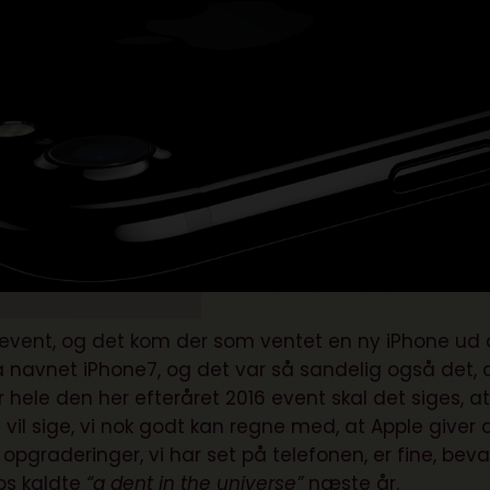
 event, og det kom der som ventet en ny iPhone ud 
få navnet iPhone7, og det var så sandelig også det, 
 hele den her efteråret 2016 event skal det siges, a
t vil sige, vi nok godt kan regne med, at Apple giver
 opgraderinger, vi har set på telefonen, er fine, beva
bs kaldte
“a dent in the universe”
næste år.