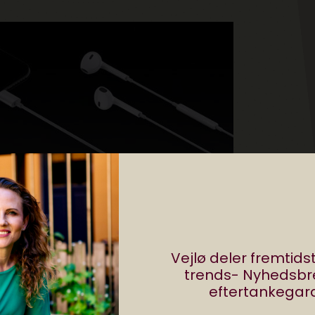
aler mere. Det vil sige, den nu har stereohøjtaler o
edre lyd
, hvis man fx skal se et youtube-klip.
Vejlø deler fremtid
edder A10, der er 40 % hurtigere end forgængeren
trends- Nyhedsb
eftertankegara
e end forgængeren.