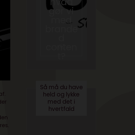
hvad
at
gør vi
skrive
med
en bog
brande
med AI
d
august 3, 2026
conten
t?
maj 24, 2017
Så må du have
af.
held og lykke
med det i
der
hvertfald
t
 den
res.