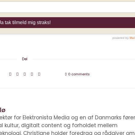
Del
0 comments
lø
irektør for Elektronista Media og en af Danmarks før
tal kultur, digitalt content og forholdet mellem
knologi. Christiane holder foredrag og rådgiver om