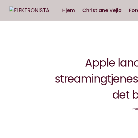
Hjem
Christiane Vejlø
For
Apple lan
streamingtjeneste 
det b
mar