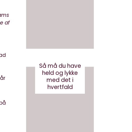
en bog
med
med AI
brande
rams
d
august 3, 2026
e af
conten
t?
maj 24, 2017
vad
Så må du have
held og lykke
tår
med det i
hvertfald
 på