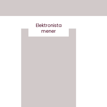
Elektronista
mener
En
medie
branch
Det er
e i
virkelig
forand
ikke
ring,
smart
og
at
hvad
skrive
gør vi