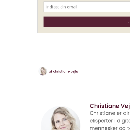
af
christiane vejlø
Christiane Vej
Christiane er d
eksperter i digi
mennesker og te