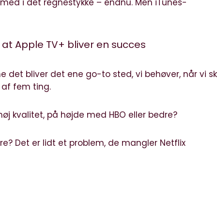
kke med i det regnestykke – endnu. Men iTunes-
or at Apple TV+ bliver en succes
e det bliver det ene go-to sted, vi behøver, når vi sk
af fem ting.
høj kvalitet, på højde med HBO eller bedre?
e? Det er lidt et problem, de mangler Netflix