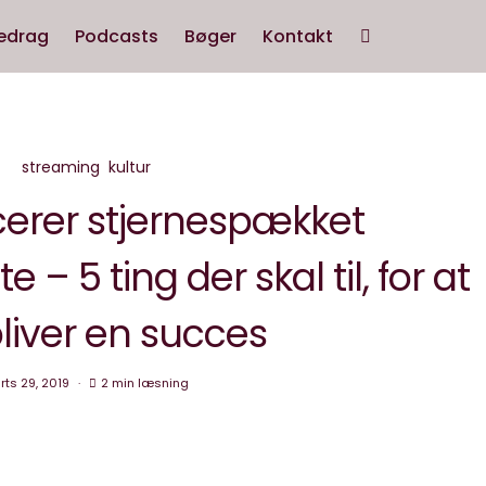
edrag
Podcasts
Bøger
Kontakt
streaming
kultur
cerer stjernespækket
– 5 ting der skal til, for at
liver en succes
ts 29, 2019
2 min læsning