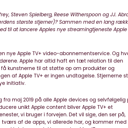
frey, Steven Spielberg, Reese Witherspoon og JJ. Ab
 verdens største stjerner)? Sammen med en lang rækk
ed til at lancere Apples nye streamingtjeneste Apple
d den nye Apple TV+ video-abonnementservice. Og h
dørene. Apple har altid haft en tæt relation til den
 få kunstnerne til at støtte op om produkter og
ingen af Apple TV+ er ingen undtagelse. Stjernerne s
 initiativ.
g fra maj 2019 på alle Apple devices og selvfølgelig
ducere unikt Apple content bliver Apple TV+ et
ester, vi bruger i forvejen. Det vil sige, den ser på,
på tværs af de apps, vi allerede har, og kommer med