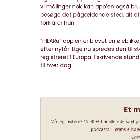
vi målinger nok, kan app’en også brug
besøge det pågældende sted, alt eft
forklarer hun.
”iHEARu”
app’en er blevet en øjeblikke
efter nytår. Lige nu spredes den til s
registreret i Europa. I skrivende stu
til hver dag….