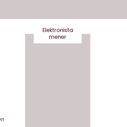
Elektronista
mener
Nej tak
til
Robert
og
Det er
Robert
virkelig
a-
ikke
Derfor
smart
skal vi
at
ikke
skrive
navngi
en