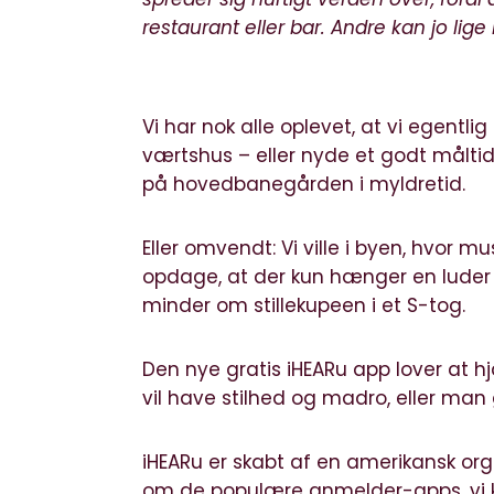
restaurant eller bar. Andre kan jo lige
Vi har nok alle oplevet, at vi egentlig
værtshus – eller nyde et godt måltid
på hovedbanegården i myldretid.
Eller omvendt: Vi ville i byen, hvor 
opdage, at der kun hænger en lude
minder om stillekupeen i et S-tog.
Den nye
gratis iHEARu app
lover at h
vil have stilhed og madro, eller man 
iHEARu er skabt af en amerikansk org
om de populære anmelder-apps, vi ke