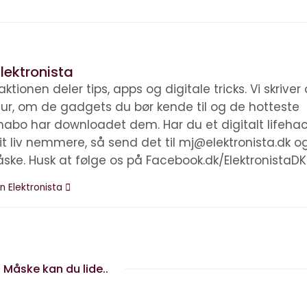
lektronista
ktionen deler tips, apps og digitale tricks. Vi skrive
ltur, om de gadgets du bør kende til og de hotteste
nabo har downloadet dem. Har du et digitalt lifehac
it liv nemmere, så send det til mj@elektronista.dk o
åske. Husk at følge os på Facebook.dk/ElektronistaDK
n Elektronista
Måske kan du lide..