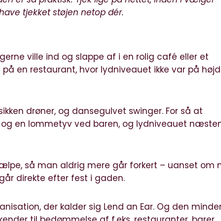
 have tjekket støjen netop dér.
 gerne ville ind og slappe af i en rolig café eller et
 på en restaurant, hvor lydniveauet ikke var på høj
musikken drøner, og dansegulvet swinger. For så at
r og en lommetyv ved baren, og lydniveauet næste
jælpe, så man aldrig mere går forkert – uanset om
går direkte efter fest i gaden.
anisation, der kalder sig Lend an Ear. Og den minde
nder til bedømmelse af f.eks. restauranter, barer,