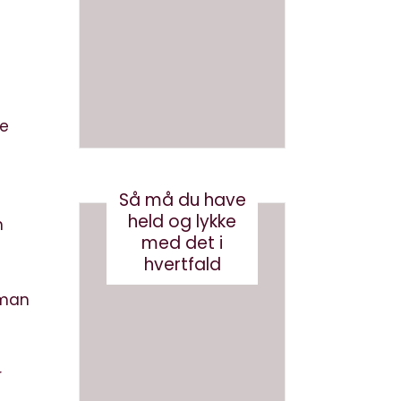
en bog
ve AI
med AI
bots
(eller
august 3, 2026
robotst
øvsug
de
ere)
oktober 11, 2024
Så må du have
held og lykke
n
med det i
hvertfald
 man
r