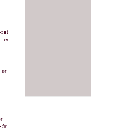
 det
 der
ler,
er
Får