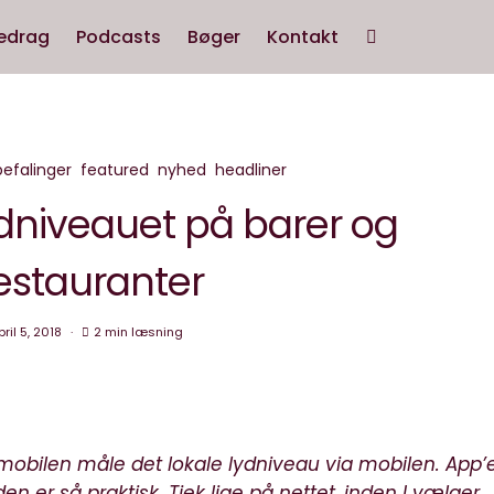
edrag
Podcasts
Bøger
Kontakt
efalinger
featured
nyhed
headliner
ydniveauet på barer og
estauranter
ril 5, 2018
2 min læsning
 mobilen måle det lokale lydniveau via mobilen. App’
den er så praktisk. Tjek lige på nettet, inden I vælger