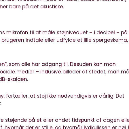
her bare på det akustiske.
 mikrofon til at måle støjniveauet – i decibel – på
brugeren indtale eller udfylde et lille spørgeskema,
yen”, som alle har adgang til. Desuden kan man
sociale medier – inklusive billeder af stedet, man må
 dB-skalaen.
, fortæller, at støj ikke nødvendigvis er dårlig. Det
:
e støjende på et eller andet tidspunkt af dagen ell
 hvornår der er stille, og hvornår lydkulissen er høj. 