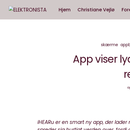
Hjem
Christiane Vejlø
For
skærme
appb
App viser l
r
ap
iHEARu er en smart ny app, der lader
spreder sig hurtigt verden over, fordi 