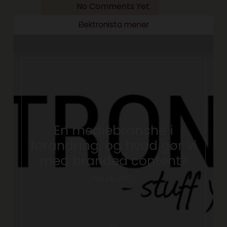
No Comments Yet.
Elektronista mener
En mediebranche i
forandring, og hvad gør vi
med branded content?
maj 24, 2017