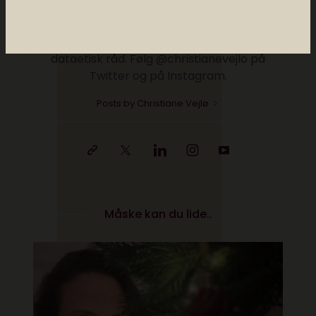
trends i ind- og udland. Hun har en
kandidatgrad i religionsvidenskab og
medievidenskab og så sidder Christiane i
dataetisk råd. Følg @christianevejlo på
Twitter og på Instagram.
Posts by Christiane Vejlø
Måske kan du lide..