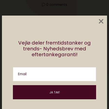
0 comments
×
Vejlø deler fremtidstanker og
trends- Nyhedsbrev med
eftertankegaranti!
Christiane Vejlø
Email
Christiane er direktør for Elektronista Media
og en af Danmarks førende eksperter i
digital kultur, digitalt content og forholdet
mellem mennesker og teknologi. Christiane
holder foredrag og rådgiver om digitale