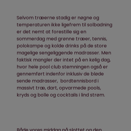
Selvom træerne stadig er nøgne og
temperaturen ikke ligefrem til solbadning
er det nemt at forestille sig en
sommerdag med grønne træer, tennis,
polokampe og kolde drinks på de store
magelige sengeliggende madrasser. Men
faktisk mangler der intet på en kølig dag,
hvor hele pool club stemningen også er
gennemført indenfor inklusiv de bløde
sende madrasser, bordtennisbord i
massivt træ, dart, opvarmede pools,
kryds og bolle og cocktails i lind strøm.
Både vores middag på slottet og den