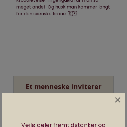
krooolevelse. Til gengæld får man så
meget andet. Og husk man kommer langt
for den svenske krone. 🇸🇪
×
Vejlø deler fremtidstanker og