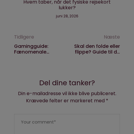
Hvem taber, når det fysiske rejsekort
lukker?
juni 28, 2026
Tidligere
Næste
Gamingguide:
Skal den folde eller
Fænomenale
flippe? Guide til de
‘Avowed’ tager dig
bedste bøjelige
tilbage til
telefoner på
rollespillets
markedet
storhedstid
Del dine tanker?
Din e-mailadresse vil ikke blive publiceret.
Krævede felter er markeret med
*