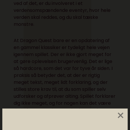
ved af det, er du involveret i et
verdensomspændende eventyr, hvor hele
verden skal reddes, og du skal tæske
monstre.
At Dragon Quest bare er en opdatering af
en gammel klassiker er tydeligt hele vejen
igennem spillet. Der er ikke gjort meget for
at gøre oplevelsen brugervenlig. Det er lige
så hardcore, som det var for tyve år siden. I
praksis så betyder det, at der er rigtig
meget tekst, meget lidt forklaring, og der
stilles store krav til, at du som spiller selv
udforsker og afprøver alting. Spillet forklarer
dig ikke meget, og for nogen kan det være
×
rigtig frustrerende, men det forstærker
også følelsen af drage ud på et kæmpe
eventyr.