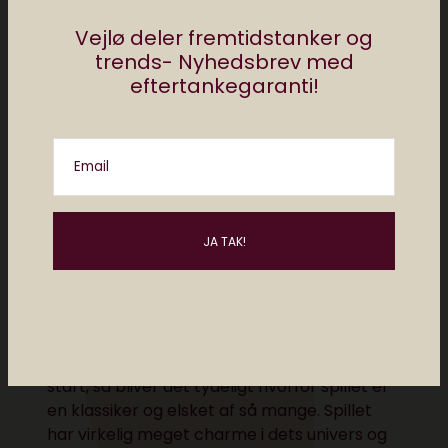
Vejlø deler fremtidstanker og
trends- Nyhedsbrev med
eftertankegaranti!
Email
Der er ikke gjort meget for at strømline
spiloplevelsen i Dragon Quest VII, og det
tager et godt stykke tid, før spillet virkelig får
tempo og luft under vingerne. Men hvis du
bliver hængende igennem den langsomme
start, så bliver det tydeligt hvorfor spillet er
en klassiker og elsket af så mange. Spillet
har virkelig meget charme i dets univers og