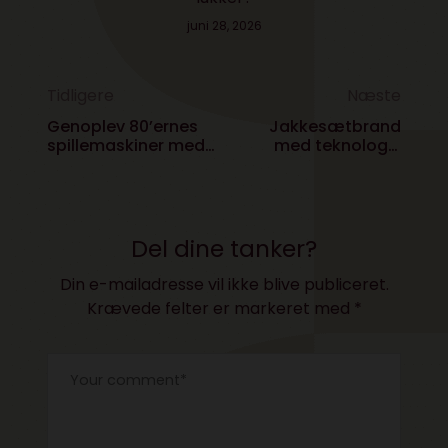
juni 26, 2026
Tidligere
Næste
Genoplev 80’ernes
Jakkesætbrand
spillemaskiner med
med teknologi-
en gammel iPad
pionerånd åbner
butik i København
Del dine tanker?
Din e-mailadresse vil ikke blive publiceret.
Krævede felter er markeret med
*