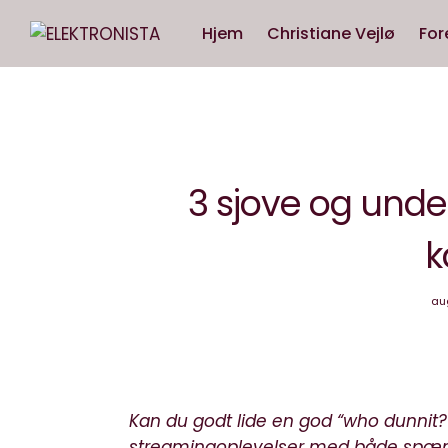
Hjem
Christiane Vejlø
For
3 sjove og unde
k
au
Kan du godt lide en god “who dunnit?”
streamingoplevelser med både spænd