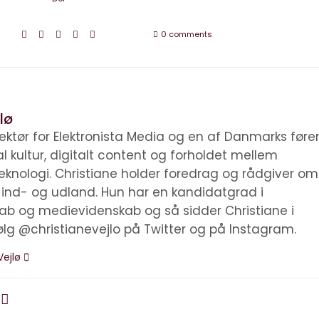
0 comments
lø
irektør for Elektronista Media og en af Danmarks før
tal kultur, digitalt content og forholdet mellem
knologi. Christiane holder foredrag og rådgiver om
i ind- og udland. Hun har en kandidatgrad i
kab og medievidenskab og så sidder Christiane i
ølg @christianevejlo på Twitter og på Instagram.
Vejlø