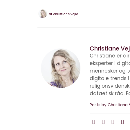
af
christiane vejlø
Christiane Vej
Christiane er d
eksperter i digi
mennesker og te
digitale trends 
religionsvidens
dataetisk råd. F
Posts by Christiane 