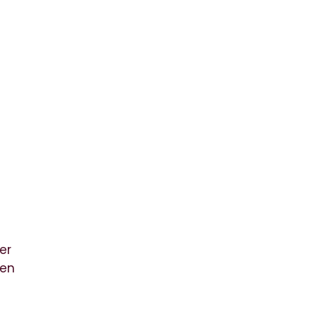
er
ren