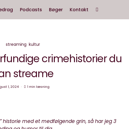
edrag
Podcasts
Bøger
Kontakt
streaming
kultur
rfundige crimehistorier du
an streame
gust 1, 2024
1 min læsning
 historie med et medfølgende grin, så har jeg 3
ing og humor til dig.