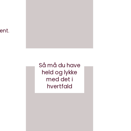
en bog
ve AI
med AI
bots
(eller
august 3, 2026
robotst
ent.
øvsug
ere)
oktober 11, 2024
Så må du have
held og lykke
med det i
hvertfald