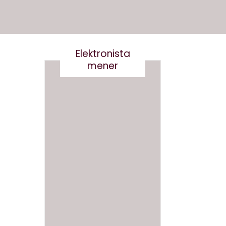
Elektronista
mener
Nej tak
til
Robert
og
Det er
Robert
virkelig
a-
ikke
Derfor
smart
skal vi
at
ikke
skrive
navngi