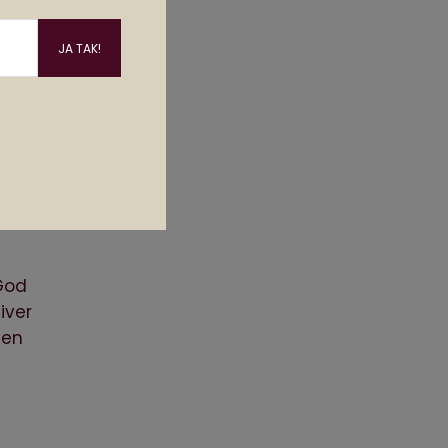
God
iver
den