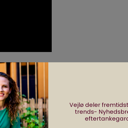
 der har en original idé, som bliver brugt til alverden
e så skørt og unikt til 110 kr. Vil du have et spil, der e
eget sort humor, så er Roundabout et spil du ikke m
Vejlø deler fremtid
trends- Nyhedsb
rende limousine er det sjoveste, du har læst om i da
eftertankegara