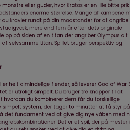
tre eller guder, hvor Kratos er en lille bitte prik
dstanders enorme størrelse. Mange af kampene 
or du kravler rundt på din modstander for at angribe
r stadigvæk, mere end fem år efter dets originale
avle op på siden af en titan der angriber Olympus alt
af selvsamme titan. Spillet bruger perspektiv og
 helt almindelige fjender, så leverer God of War 
er utroligt simpelt. Du bruger tre knapper til at
f hvordan du kombinerer dem får du forskellige
 simpelt system, der tager to minutter at få styr på
 på det fundament ved at give dig nye våben med 
angrebskombinationer. Det er et spil, der på mesterl
get du selv ønsker, ved at give dig et dybt og