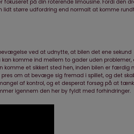
t er fokuseret på din roterende limousine. Fordi den dr
en lidt større udfordring end normalt at komme rundt
i bevægelse ved at udnytte, at bilen det ene sekund
 du kan komme ind mellem to gader uden problemer,
kan komme et sikkert sted hen, inden bilen er færdig
t pres om at bevæge sig fremad i spillet, og det ska
angel af kontrol, og et desperat forsøg på at tæn
mer igennem den her by fyldt med forhindringer.