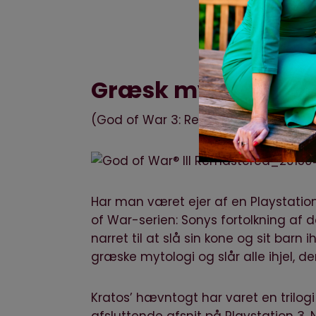
Græsk mytologi er 
(God of War 3: Remastered fås til Pl
Har man været ejer af en Playstati
of War-serien: Sonys fortolkning af 
narret til at slå sin kone og sit bar
græske mytologi og slår alle ihjel,
Kratos’ hævntogt har varet en trilogi