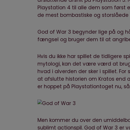
afsluttende afsnit på Playstation 3. 
Playstation 4 til alle dem som først 
de mest bombastiske og storslåede spi
God of War 3 begynder lige på og hår
fængsel og bruger dem til at angrib
Hvis du ikke har spillet de tidligere s
mytologi, kan det være værd at brug
hvad i alverden der sker i spillet. For
at afslutte historien om Kratos end a
er hoppet på Playstationtoget nu, s
Men kommer du over den umiddelbare 
sublimt actionspil. God of War 3 er va