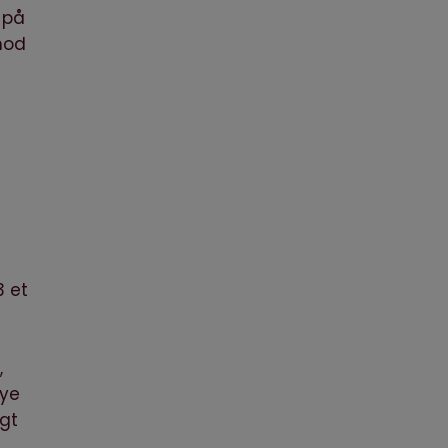
 på
mod
3 et
,
nye
igt