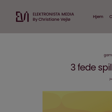
Hjem
C
gam
3 fede spil
ju