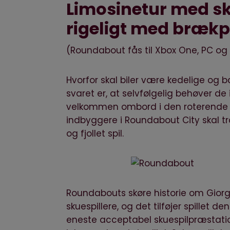
Limosinetur med sk
rigeligt med bræk
(Roundabout fås til
Xbox One
,
PC
o
Hvorfor skal biler være kedelige og 
svaret er, at selvfølgelig behøver de 
velkommen ombord i den roterende l
indbyggere i Roundabout City skal tra
og fjollet spil.
Roundabouts skøre historie om Giorg
skuespillere, og det tilføjer spillet de
eneste acceptabel skuespilpræstatio