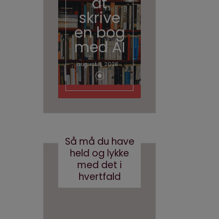
at
hvad
skrive
gør vi
en bog
med
med AI
brande
d
august 3, 2026
conten
t?
maj 24, 2017
Så må du have
held og lykke
med det i
hvertfald