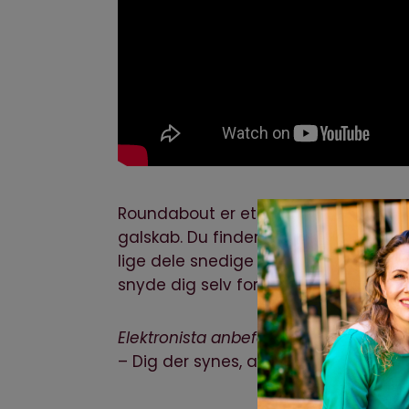
Roundabout er et fantastisk lille spil,
galskab. Du finder ikke noget, der er lig
lige dele snedige udfordringer og m
snyde dig selv for.
Elektronista anbefaler til:
– Dig der synes, at idéen om en rote