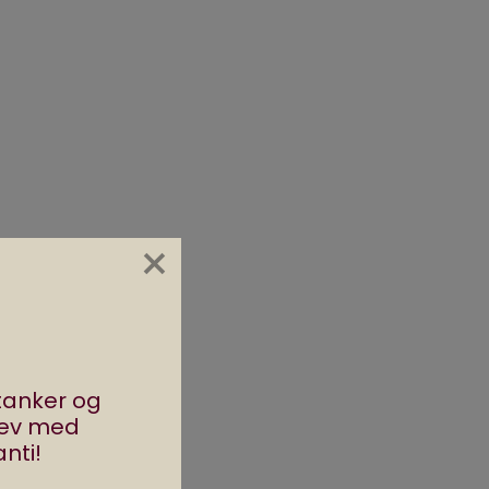
×
s
r
å
stanker og
rev med
g.
nti!