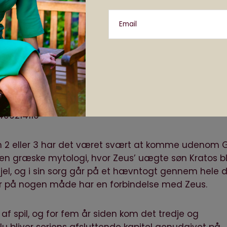
Email
—
stadigvæk ret sejt
aystation 4)
on 2 eller 3 har det været svært at komme udenom 
den græske mytologi, hvor Zeus’ uægte søn Kratos bl
n ihjel, og i sin sorg går på et hævntogt gennem hele 
 der på nogen måde har en forbindelse med Zeus.
 af spil, og for fem år siden kom det tredje og