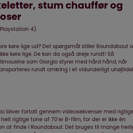
eletter, stum chauffør og
poser
g
Playstation 4
)
bare køre lige ud? Det spørgsmål stiller Roundabout 
ikke køre lige. De kan da også dreje rundt! Så
imousine som Giorgio styrer med hård hånd, når
nsporteres rundt omkring i et vidunderligt uhøjtidel
io bliver fortalt gennem videosekvenser med rigtig
n helt rigtige tone af 70’er B-film, for der er ikke én
n at finde i Roundabout. Det bruges til mange herl