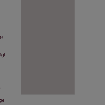
og
igt
e
ige