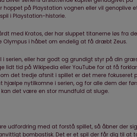
Nu bliver seriens afsluttende kapitel genudgivet på
er hoppet på Playstation vognen eller vil genoplive e
l i Playstation-historie.
dt med Kratos, der har sluppet titanerne løs fra d
e Olympus i håbet om endelig at få dræbt Zeus.
pil i serien, eller har godt og grundigt styr på din græ
e lidt tid på
Wikipedia
eller YouTube for at få forklar
 som det tredje afsnit i spillet er det mere fokuseret 
t hjælpe nytilkomne i serien, og for alle dem der før
å kan det være en stor mundfuld at sluge.
udfordring med at forstå spillet, så åbner der sig
nvittigt bombastisk. Det er et spil der får dig til at 