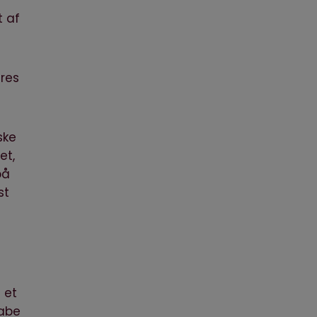
t af
eres
ske
et,
på
st
 et
tabe