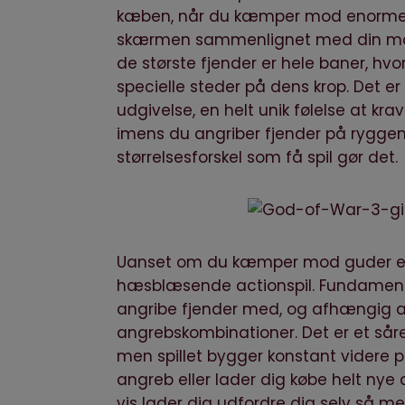
kæben, når du kæmper mod enorme mons
skærmen sammenlignet med din mo
de største fjender er hele baner, hv
specielle steder på dens krop. Det e
udgivelse, en helt unik følelse at kr
imens du angriber fjender på ryggen 
størrelsesforskel som få spil gør det.
Uanset om du kæmper mod guder eller
hæsblæsende actionspil. Fundamentet 
angribe fjender med, og afhængig a
angrebskombinationer. Det er et såre
men spillet bygger konstant videre
angreb eller lader dig købe helt nye 
vis lader dig udfordre dig selv så me