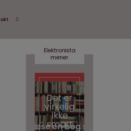
takt
Elektronista
mener
En
medie
branch
Det er
e i
virkelig
forand
ikke
ring,
smart
og