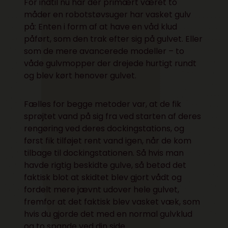
For indtil nu har der primært været to
måder en robotstøvsuger har vasket gulv
på: Enten i form af at have en våd klud
påført, som den trak efter sig på gulvet. Eller
som de mere avancerede modeller – to
våde gulvmopper der drejede hurtigt rundt
og blev kørt henover gulvet.
Fælles for begge metoder var, at de fik
sprøjtet vand på sig fra ved starten af deres
rengøring ved deres dockingstations, og
først fik tilføjet rent vand igen, når de kom
tilbage til dockingstationen. Så hvis man
havde rigtig beskidte gulve, så betød det
faktisk blot at skidtet blev gjort vådt og
fordelt mere jævnt udover hele gulvet,
fremfor at det faktisk blev vasket væk, som
hvis du gjorde det med en normal gulvklud
og to spande ved din side.