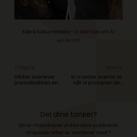
Kære kulturminister- vi skal tale om AI
juni 26, 2026
Tidligere
Næste
Sådan overlever
Er vi unfair overfor AI,
journalistikken en
når vi prompter den
fremtid med AI. 10
til noget
afgørende
ubehageligt?
strategiske tips til
den traditionelle
mediebranche
Del dine tanker?
Din e-mailadresse vil ikke blive publiceret.
Krævede felter er markeret med
*