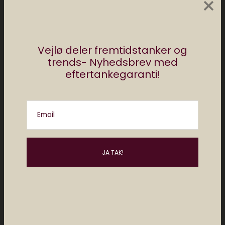
×
Vejlø deler fremtidstanker og
Roborock er et af de mest populære
trends- Nyhedsbrev med
mærker inden for robotstøvsugere og det
eftertankegaranti!
er med god grund. De har i mange år leveret
et fremragende miks af god software og
effektive støvsugere, der har været blandt
Email
markedets bedste, når det kommer til en
balance mellem pris og funktionalitet. Men
deres nyeste flagskibsmodel er ikke bare en
støvsuger og gulvvasker, det er også en
robot der kan rydde op for dig.
Den nye Saros Z70 har nemlig en indbygget
robotarm, som kan komme ud af
støvsugeren og fjerne forhindringer på vejen,