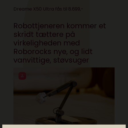
Dreame X50 Ultra fås til 8.699,-
Robottjeneren kommer et
skridt tættere på
virkeligheden med
Roborocks nye, og lidt
vanvittige, støvsuger