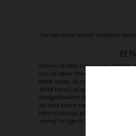
Fra den store skærm i midtens styres 
Et 
Udover at bilen har en luksusfaktor, 
hav af lækre finesser. Ja, jeg ved nær
blødt læder, et meget elegant kantl
skifte farve), et speedometer, som k
navigationskort til at fylde det hel
du bare kunne vælge massage – næh 
hård massage på skulderen. Det var så
omvej, for lige at få en sidste omga