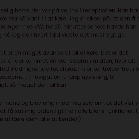
enlig herre, der var på vej ind i receptionen. Han h
ke var så vant til at køre. Jeg er sikker på, at den fli
fdelingen hos VW, for 25 minutter senere havde han
å jeg da i hvert fald vidste det mest vigtige.
t er en meget avanceret bil at køre. Det er det
er, er der kommet én stor skærm i midten, hvor alti
or fed iPad-lignende touchskærm er kontrolcentret i bi
æderne til navigation, til displayvisning, til
igt, så meget den bil kan.
are mand og blev enig med mig selv om, at det vist v
 at få sat mig ordentligt ind i alle bilens funktioner. 
e at lære dem alle at kende!!)