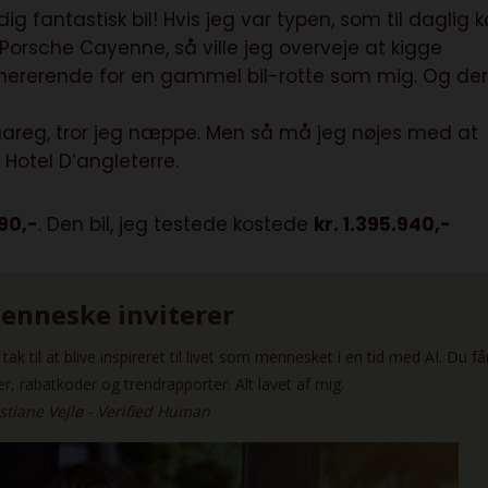
fantastisk bil! Hvis jeg var typen, som til daglig k
 Porsche Cayenne, så ville jeg overveje at kigge
ererende for en gammel bil-rotte som mig. Og de
uareg, tror jeg næppe. Men så må jeg nøjes med at
Hotel D’angleterre.
990,-
. Den bil, jeg testede kostede
kr. 1.395.940,-