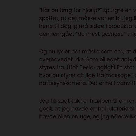
“Har du brug for hjælp?” spurgte en v
spottet, at det måske var en bil, jeg ik
herre til daglig må sidde i produkta
gennemgået “de mest gængse” ting, s
Og nu lyder det måske som om, at de
overhovedet ikke. Som billedet antyd
styres fra. (Lidt Tesla-agtigt) En st
hvor du styrer alt lige fra massage i s
nattesynskamera. Det er helt vanvitt
Jeg fik sagt tak for hjælpen til en r
godt, at jeg havde en hel juleferie til
havde bilen en uge, og jeg nåede ikk