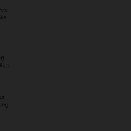
avde
nke
ng
len,
ar
(Jeg