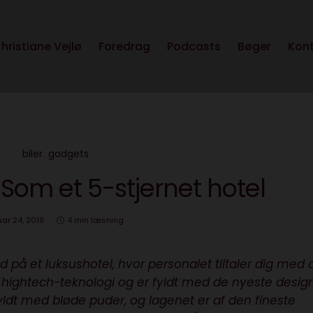
hristiane Vejlø
Foredrag
Podcasts
Bøger
Kon
biler
gadgets
Som et 5-stjernet hotel
uar 24, 2019
4 min læsning
 på et luksushotel, hvor personalet tiltaler dig med d
hightech-teknologi og er fyldt med de nyeste desig
yldt med bløde puder, og lagenet er af den fineste