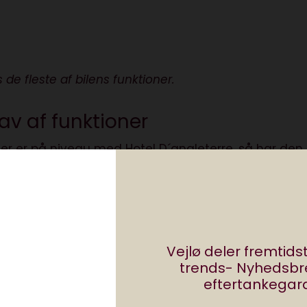
de fleste af bilens funktioner.
hav af funktioner
der er på niveau med Hotel D´angleterre, så har den 
mest ikke, hvor jeg skal starte. Skønne stole i lækker
ys hele vejen rundt på instrumentbrættet (som kun
an skifte udseende, hvis man hellere vil have et
e, og så havde den massage i sæderne! Ikke nok med,
nej, du kunne vælge blid massage i lænden, eller
Vejlø deler fremtid
 lækkert, at jeg en aften var nødt til at køre en
trends- Nyhedsb
ng.
eftertankegara