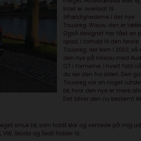
meget. Hotelværelse eller ej.
Intet er overladt til
tilfældighederne i det nye
Touareg. Wauw, den er lække
Også designet har fået en p
opad. I forhold til den første
Touareg, der kom i 2002, så 
den nye på niveau med Aud
Q7 i formerne. I hvert fald nå
du ser den fra siden. Den g
Touareg var en noget runde
bil, hvor den nye er mere afl
Det bliver den nu bestemt ik
eget smuk bil, som holdt klar og ventede på mig u
 VW, Skoda og Seat holder til.