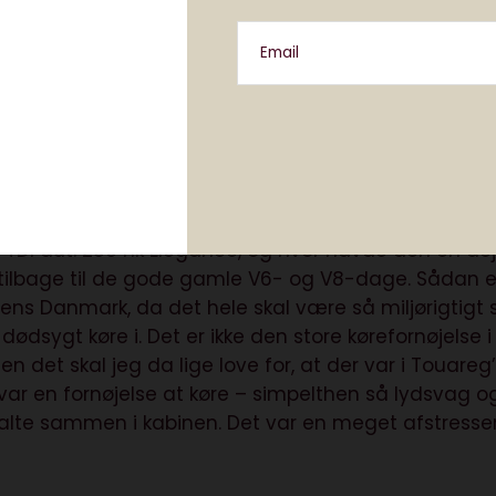
ns nattesynskamera. Hvis du kører om aftenen i tæt
per nattesynskameraet dig med at spotte personer e
Email
n. Det var sådan helt sciencefiction-agtigt at prøv
 savnet V6-lyd
0 TDI aut. 286 hk Elegance, og hvor havde den en dej
g tilbage til de gode gamle V6- og V8-dage. Sådan 
dagens Danmark, da det hele skal være så miljørigtigt
ødsygt køre i. Det er ikke den store kørefornøjelse i
en det skal jeg da lige love for, at der var i Touareg
var en fornøjelse at køre – simpelthen så lydsvag o
talte sammen i kabinen. Det var en meget afstress