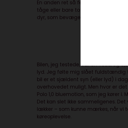
En anden ret så fed feature var bile
tåge eller bare total mørke, så hjæl
dyr, som bevæger sig ude i horisonte
En
Bilen, jeg testede, var en Touareg 3,
lyd. Jeg følte mig slået fuldstændi
bil er et sjældent syn (eller lyd) i 
overhovedet muligt. Men hvor er det d
Polo 1,0 bluemotion, som jeg kører i. M
Det kan slet ikke sammeligenes. Det 
lækker – som kunne mærkes, når vi 
køreoplevelse.