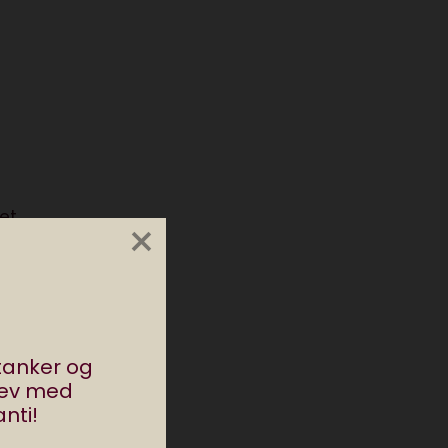
et
×
t
ne
 at
stanker og
rev med
nti!