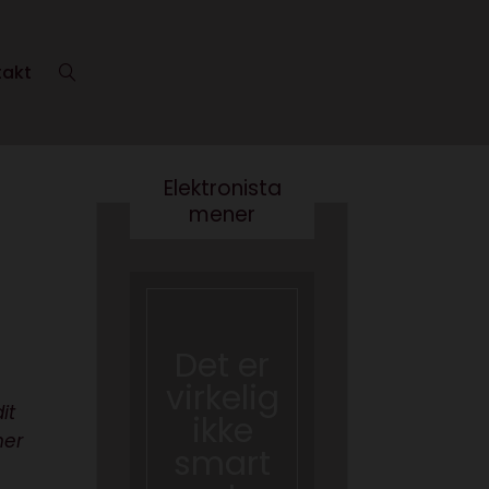
takt
Elektronista
mener
Det er
Kære
virkelig
kultur
it
ikke
minist
ner
smart
er- vi