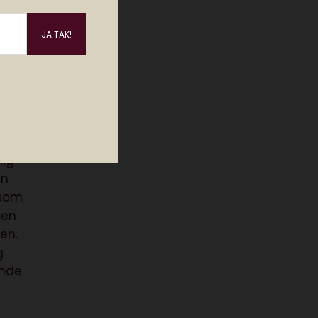
ller
e.
lig
en
 som
 en
’en.
g
ende