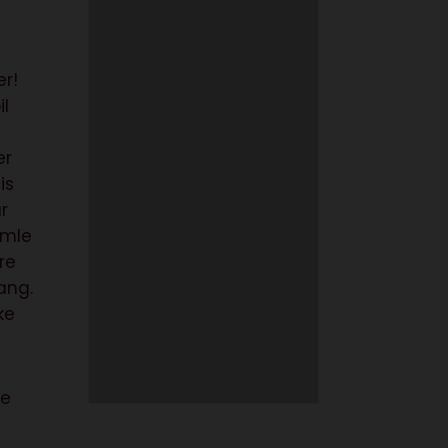
r!
il
er
is
r
amle
re
ang.
ke
de