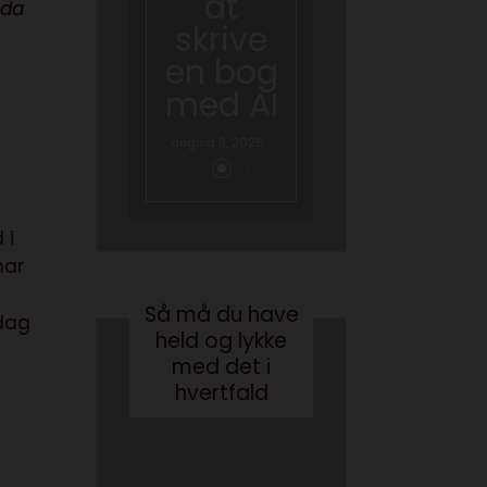
at
 da
skal
skrive
tale
en bog
om AI
med AI
juni 26, 2026
august 3, 2026
 i
har
Så må du have
 dag
held og lykke
med det i
hvertfald