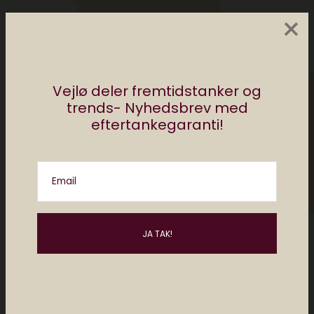
×
Vejlø deler fremtidstanker og
trends- Nyhedsbrev med
eftertankegaranti!
Christiane Vejlø
Christiane er direktør for Elektronista Media
Email
og en af Danmarks førende eksperter i
digital kultur, digitalt content og forholdet
mellem mennesker og teknologi. Christiane
holder foredrag og rådgiver om digitale
trends i ind- og udland. Hun har en
kandidatgrad i religionsvidenskab og
medievidenskab og så sidder Christiane i
dataetisk råd. Følg @christianevejlo på