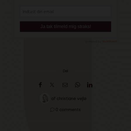
Del
af
christiane vejlø
0 comments