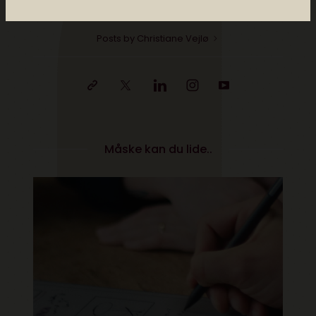
Twitter og på Instagram.
Posts by Christiane Vejlø
Måske kan du lide..