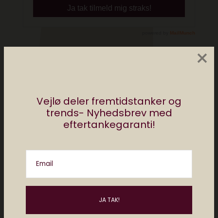
×
Del
Vejlø deler fremtidstanker og
trends- Nyhedsbrev med
eftertankegaranti!
af
redaktionen elektronista
1 comment
Email