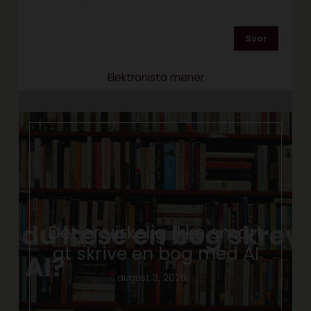
Svar
Elektronista mener
Det er virkelig ikke smart
at skrive en bog med AI
august 3, 2026