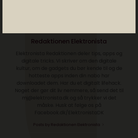
Redaktionen Elektronista
Elektronista Redaktionen deler tips, apps og
digitale tricks. Vi skriver om den digitale
kultur, om de gadgets du bør kende til og de
hotteste apps inden din nabo har
downloadet dem. Har du et digitalt lifehack.
Noget der gør dit liv nemmere, så send det til
mj@elektronista.dk og så trykker vi det
måske. Husk at følge os på
Facebook.dk/ElektronistaDK
Posts by Redaktionen Elektronista