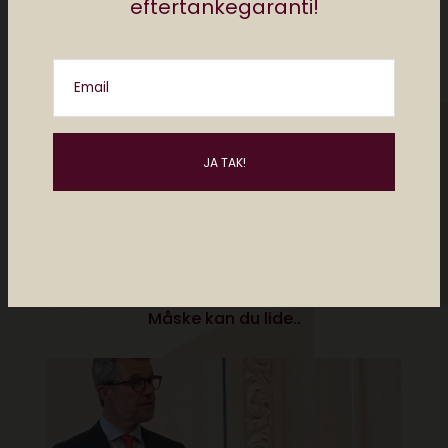
eftertankegaranti!
kultur, om de gadgets du bør kende til og de
hotteste apps inden din nabo har
downloadet dem. Har du et digitalt lifehack.
Email
Noget der gør dit liv nemmere, så send det til
mj@elektronista.dk og så trykker vi det
måske. Husk at følge os på
Facebook.dk/ElektronistaDK
Posts by Redaktionen Elektronista
Måske kan du lide..