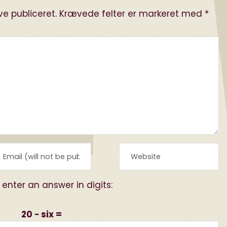
ve publiceret.
Krævede felter er markeret med
*
 enter an answer in digits:
20 − six =