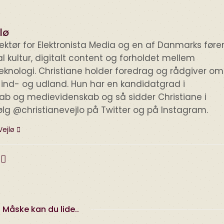
lø
irektør for Elektronista Media og en af Danmarks før
tal kultur, digitalt content og forholdet mellem
knologi. Christiane holder foredrag og rådgiver om
i ind- og udland. Hun har en kandidatgrad i
kab og medievidenskab og så sidder Christiane i
ølg @christianevejlo på Twitter og på Instagram.
Vejlø
Måske kan du lide..