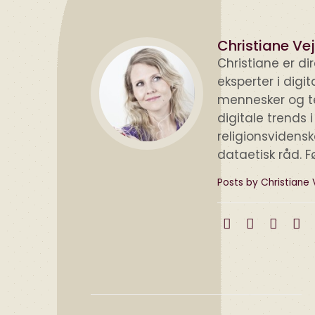
Christiane Vej
Christiane er d
eksperter i digi
mennesker og te
digitale trends 
religionsvidens
dataetisk råd. F
Posts by Christiane 