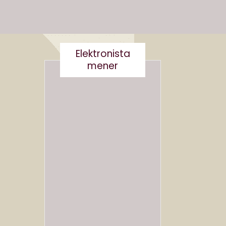
Elektronista
mener
Nej tak
til
Robert
og
Det er
Robert
virkelig
a-
ikke
Derfor
smart
skal vi
at
ikke
skrive
navngi