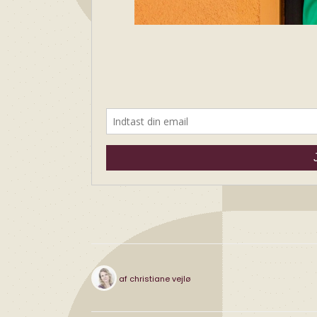
af
christiane vejlø