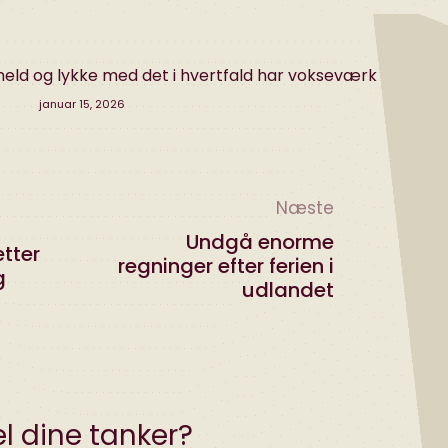
eld og lykke med det i hvertfald har vokseværk
januar 15, 2026
Næste
Undgå enorme
tter
regninger efter ferien i
g
udlandet
l dine tanker?