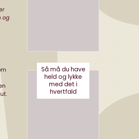
en bog
ve AI
med AI
bots
er
(eller
n og
august 3, 2026
robotst
øvsug
ere)
oktober 11, 2024
Så må du have
om
held og lykke
med det i
gen
hvertfald
ut.