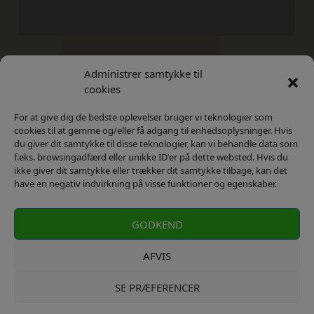
Administrer samtykke til
Kontakt
Privatlivs Politik
cookies
For at give dig de bedste oplevelser bruger vi teknologier som
cookies til at gemme og/eller få adgang til enhedsoplysninger. Hvis
du giver dit samtykke til disse teknologier, kan vi behandle data som
f.eks. browsingadfærd eller unikke ID'er på dette websted. Hvis du
ikke giver dit samtykke eller trækker dit samtykke tilbage, kan det
have en negativ indvirkning på visse funktioner og egenskaber.
GODKEND
AFVIS
SE PRÆFERENCER
kontakt: info@elektronista.dk, CVR-nr. DK3767647