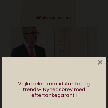
Måske kan du lide..
×
Vejlø deler fremtidstanker og
trends- Nyhedsbrev med
eftertankegaranti!