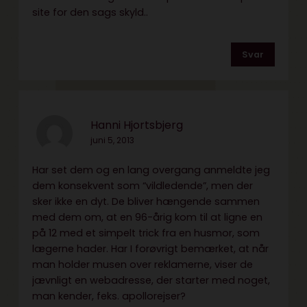
site for den sags skyld..
Svar
Hanni Hjortsbjerg
juni 5, 2013
Har set dem og en lang overgang anmeldte jeg
dem konsekvent som “vildledende”, men der
sker ikke en dyt. De bliver hængende sammen
med dem om, at en 96-årig kom til at ligne en
på 12 med et simpelt trick fra en husmor, som
lægerne hader. Har I forøvrigt bemærket, at når
man holder musen over reklamerne, viser de
jævnligt en webadresse, der starter med noget,
man kender, feks. apollorejser?