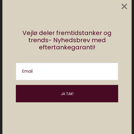
×
Posts by Redaktionen Elektronista
Vejlø deler fremtidstanker og
trends- Nyhedsbrev med
Måske kan du lide..
eftertankegaranti!
Email