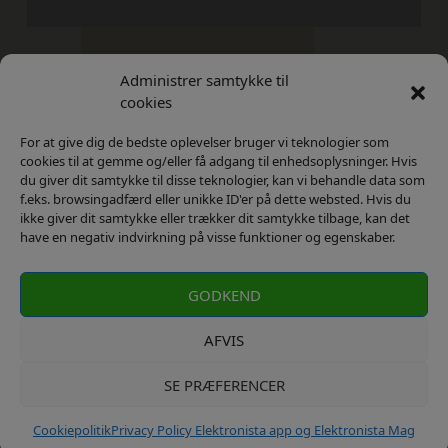
Administrer samtykke til
Kontakt
Privatlivs Politik
cookies
For at give dig de bedste oplevelser bruger vi teknologier som
cookies til at gemme og/eller få adgang til enhedsoplysninger. Hvis
du giver dit samtykke til disse teknologier, kan vi behandle data som
f.eks. browsingadfærd eller unikke ID'er på dette websted. Hvis du
ikke giver dit samtykke eller trækker dit samtykke tilbage, kan det
have en negativ indvirkning på visse funktioner og egenskaber.
GODKEND
AFVIS
SE PRÆFERENCER
kontakt: info@elektronista.dk, CVR-nr. DK3767647
Cookiepolitik
Privacy Policy Elektronista app og Elektronista Mag
Copyrights ©2023 Elektronista. All Rights Reserved.