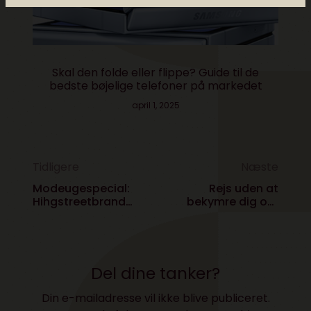
Skal den folde eller flippe? Guide til de
bedste bøjelige telefoner på markedet
april 1, 2025
Tidligere
Næste
Modeugespecial:
Rejs uden at
Hihgstreetbrand
bekymre dig om
bag tech-
mobilregningen!
regnfrakke
Del dine tanker?
Din e-mailadresse vil ikke blive publiceret.