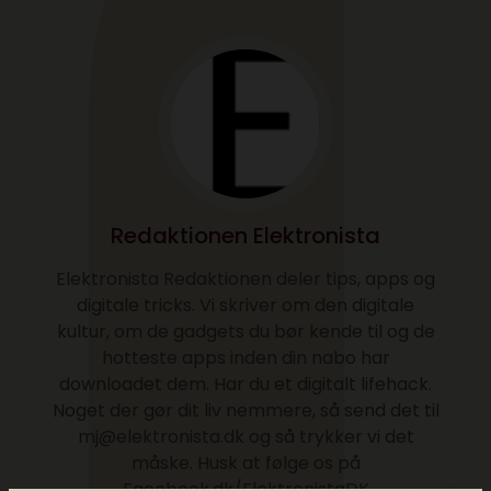
Redaktionen Elektronista
Elektronista Redaktionen deler tips, apps og
digitale tricks. Vi skriver om den digitale
kultur, om de gadgets du bør kende til og de
hotteste apps inden din nabo har
downloadet dem. Har du et digitalt lifehack.
Noget der gør dit liv nemmere, så send det til
mj@elektronista.dk og så trykker vi det
måske. Husk at følge os på
Facebook.dk/ElektronistaDK