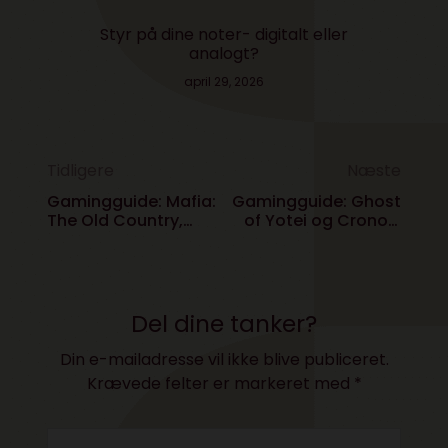
Styr på dine noter- digitalt eller
analogt?
april 29, 2026
Tidligere
Næste
Gamingguide: Mafia:
Gamingguide: Ghost
The Old Country,
of Yotei og Cronos:
Mario Party og Kirby
The New Dawn
Del dine tanker?
Din e-mailadresse vil ikke blive publiceret.
Krævede felter er markeret med
*