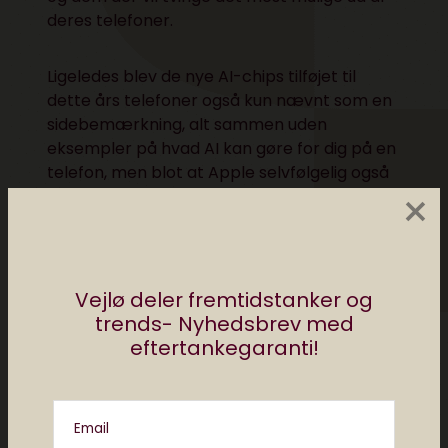
deres telefoner.
Ligeledes blev de nye AI-chips tilføjet til
dette års telefoner også kun nævnt som en
sidebemærkning, alt sammen uden
eksempler på hvad AI kan gøre for dig på en
telefon, men blot at Apple selvfølgelig også
×
har det og er klar på fremtiden. Ikke engang
Siri er blevet opdateret med sin nye AI-
drevne version endnu.
Vejlø deler fremtidstanker og
trends- Nyhedsbrev med
eftertankegaranti!
Email