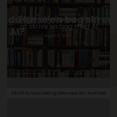
Det er virkelig ikke smart
at skrive en bog med AI
august 3, 2026
Så må du have held og lykke med det i hvertfald