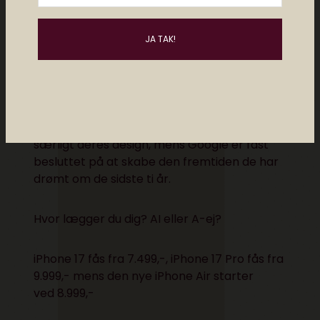
Apples forsøg på at træde et skridt tilbage
fra alt hypen om AI vidner om de meget
filosofiske forskelle der lige nu er mellem to
de techgiganter. Apple har fokus på deres
traditionelle værdier i de nye iPhones, og
særligt deres design, mens Google er fast
besluttet på at skabe den fremtiden de har
drømt om de sidste ti år.
Hvor lægger du dig? AI eller A-ej?
iPhone 17 fås fra 7.499,-
,
iPhone 17 Pro fås fra
9.999,-
mens den nye
iPhone Air starter
ved 8.999,-