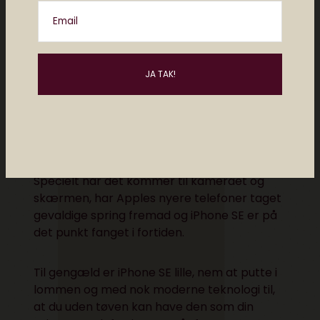
Email
Telefonen har dog ikke mange af de
funktioner, som du finder i nyere iPhones.
Specielt når det kommer til kameraet og
skærmen, har Apples nyere telefoner taget
gevaldige spring fremad og iPhone SE er på
det punkt fanget i fortiden.
Til gengæld er iPhone SE lille, nem at putte i
lommen og med nok moderne teknologi til,
at du uden tøven kan have den som din