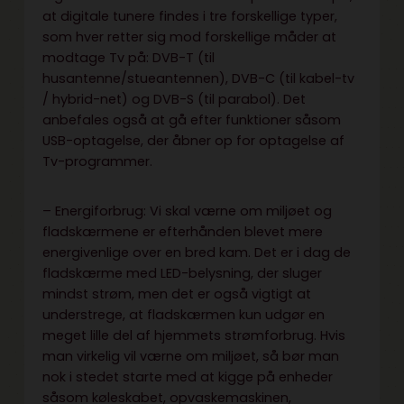
at digitale tunere findes i tre forskellige typer,
som hver retter sig mod forskellige måder at
modtage Tv på: DVB-T (til
husantenne/stueantennen), DVB-C (til kabel-tv
/ hybrid-net) og DVB-S (til parabol). Det
anbefales også at gå efter funktioner såsom
USB-optagelse, der åbner op for optagelse af
Tv-programmer.
– Energiforbrug: Vi skal værne om miljøet og
fladskærmene er efterhånden blevet mere
energivenlige over en bred kam. Det er i dag de
fladskærme med LED-belysning, der sluger
mindst strøm, men det er også vigtigt at
understrege, at fladskærmen kun udgør en
meget lille del af hjemmets strømforbrug. Hvis
man virkelig vil værne om miljøet, så bør man
nok i stedet starte med at kigge på enheder
såsom køleskabet, opvaskemaskinen,