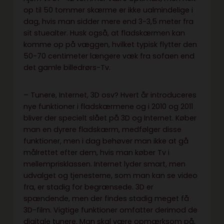
op til 50 tommer skærme er ikke ualmindelige i
dag, hvis man sidder mere end 3-3,5 meter fra
sit stuealter. Husk også, at fladskærmen kan
komme op på væggen, hvilket typisk flytter den
50-70 centimeter længere væk fra sofaen end
det gamle billedrørs-Tv.
– Tunere, Internet, 3D osv? Hvert år introduceres
nye funktioner i fladskærmene og i 2010 og 2011
bliver der specielt slået på 3D og Internet. Køber
man en dyrere fladskærm, medfølger disse
funktioner, men i dag behøver man ikke at gå
målrettet efter dem, hvis man køber Tv i
mellemprisklassen. Internet lyder smart, men
udvalget og tjenesterne, som man kan se video
fra, er stadig for begrænsede. 3D er
spændende, men der findes stadig meget få
3D-film. Vigtige funktioner omfatter derimod de
digitale tunere. Man skal være opmærksom på,