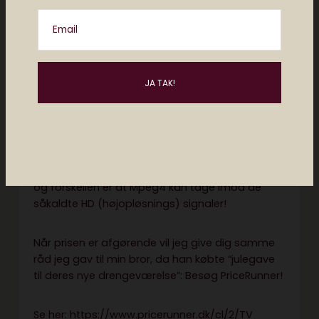
– DVB betyder en digitaltuner, kort fortalt. Det er
den som giver lækre skarpe billeder. Kommer i
Email
en del forskellige udgaver, hvor de væsentligste
er:
– DVB-T (Terristiel) – Dvs. digital via luften.
– DVB-C (Cable) – Til kabeltv ala YouSee etc.
– DVB-S (Satellit) – Til dem med parabol.
Der var den store Mpeg2/Mpeg4 problematik,
og forskellen er at Mpeg4 kan tage imod de
såkaldte HD (højopløsnings) signaler!
Når prisen er afgørende vil jeg give dig samme
råd jeg gav til min bror, da han købte “julegave
til deres nye drengeværelse”: Besøg PriceRunner!
Se her:
https://www.pricerunner.dk/cl/2/TV