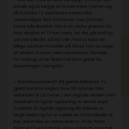
betale sig at lægge en smule mere i bøtten og
få et bedre Tv. Med bedre menes ikke
nødvendigvis flere funktioner, men primært
bedre billedkvalitet. Der er en nedre grænse for,
hvor skrabet et Tv kan være, før det går kraftigt
ud over billedet, så lad vær med at købe de
billige varehus-modeller på tilbud, hvis du søger
en skærm til stuen. Med danskernes tårnhøje
Tv-forbrug, vil de fleste nok blive glade for
beslutningen i længden.
– Størrelse/afstand?: På gamle billedrørs-Tv
gjaldt komma-reglen, hvor 28 tommer blev
anbefalet til 2,8 meter. I den digitale verden med
fladskærme og HD-opløsning, er denne regel
forældet. Et digitalt signal og HD-billeder er
langt bedre og for at vække de flotte billeder til
live, anbefales en større skærm. Til de fleste
hjem vil 37-42 tommer være optimalt, men helt