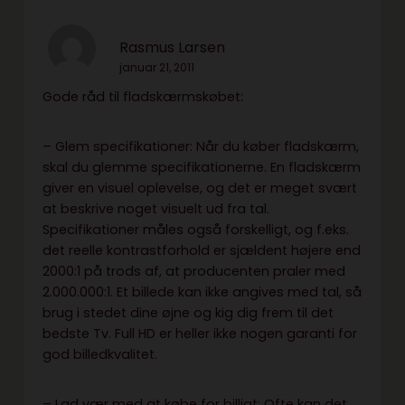
Rasmus Larsen
januar 21, 2011
Gode råd til fladskærmskøbet:
– Glem specifikationer: Når du køber fladskærm,
skal du glemme specifikationerne. En fladskærm
giver en visuel oplevelse, og det er meget svært
at beskrive noget visuelt ud fra tal.
Specifikationer måles også forskelligt, og f.eks.
det reelle kontrastforhold er sjældent højere end
2000:1 på trods af, at producenten praler med
2.000.000:1. Et billede kan ikke angives med tal, så
brug i stedet dine øjne og kig dig frem til det
bedste Tv. Full HD er heller ikke nogen garanti for
god billedkvalitet.
– Lad vær med at købe for billigt: Ofte kan det