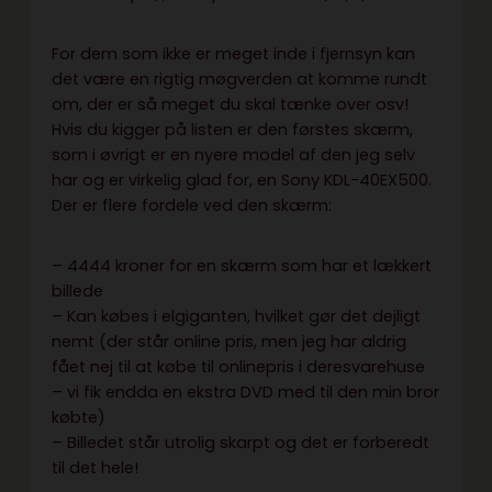
For dem som ikke er meget inde i fjernsyn kan
det være en rigtig møgverden at komme rundt
om, der er så meget du skal tænke over osv!
Hvis du kigger på listen er den førstes skærm,
som i øvrigt er en nyere model af den jeg selv
har og er virkelig glad for, en Sony KDL-40EX500.
Der er flere fordele ved den skærm:
– 4444 kroner for en skærm som har et lækkert
billede
– Kan købes i elgiganten, hvilket gør det dejligt
nemt (der står online pris, men jeg har aldrig
fået nej til at købe til onlinepris i deresvarehuse
– vi fik endda en ekstra DVD med til den min bror
købte)
– Billedet står utrolig skarpt og det er forberedt
til det hele!