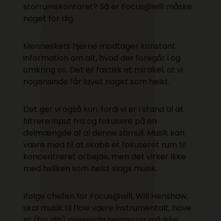
storrumskontoret? Så er Focus@will måske
noget for dig.
Menneskets hjerne modtager konstant
information om alt, hvad der foregår i og
omkring os. Det er faktisk et mirakel, at vi
nogensinde får lavet noget som helst.
Det gør vi også kun, fordi vi er i stand til at
filtrere input fra og fokusere på en
delmængde af al denne stimuli. Musik kan
være med til at skabe et fokuseret rum til
koncentreret arbejde, men det virker ikke
med hvilken som helst slags musik.
Ifølge chefen for Focus@will, Will Henshaw,
skal musik til flow være instrumentalt, have
et (for dig) passende tempo og må ikke