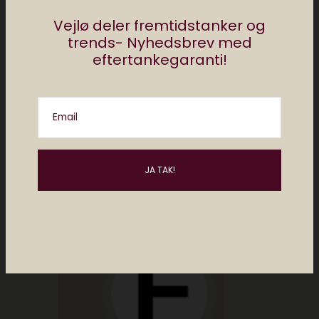
Vejlø deler fremtidstanker og
trends- Nyhedsbrev med
eftertankegaranti!
Del
Email
af
redaktionen elektronista
1 comment