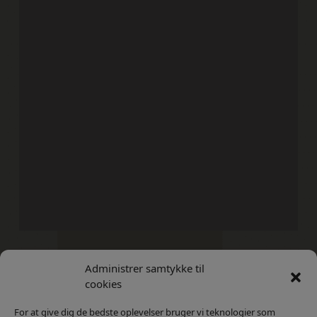
Administrer samtykke til
Kontakt
Privatlivs Politik
cookies
For at give dig de bedste oplevelser bruger vi teknologier som