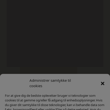
Administrer samtykke til
Kontakt
Privatlivs Politik
cookies
For at give dig de bedste oplevelser bruger vi teknologier som
cookies til at gemme og/eller få adgang til enhedsoplysninger. Hvis
du giver dit samtykke til disse teknologier, kan vi behandle data som
f.eks. browsingadfærd eller unikke ID'er på dette websted. Hvis du