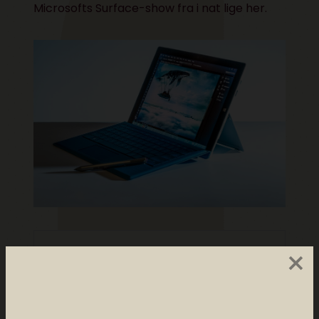
Microsofts
Surface-show fra i nat lige her.
×