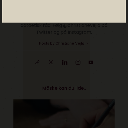
trends i ind- og udland. Hun har en
kandidatgrad i religionsvidenskab og
medievidenskab og så sidder Christiane i
dataetisk råd. Følg @christianevejlo på
Twitter og på Instagram.
Posts by Christiane Vejlø
Måske kan du lide..