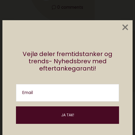
0 comments
×
Vejlø deler fremtidstanker og
trends- Nyhedsbrev med
eftertankegaranti!
Christiane Vejlø
Email
Christiane er direktør for Elektronista Media
og en af Danmarks førende eksperter i
digital kultur, digitalt content og forholdet
mellem mennesker og teknologi. Christiane
holder foredrag og rådgiver om digitale