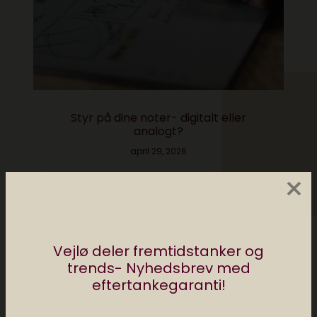
Styr på dine noter- digitalt eller
analogt?
april 29, 2026
×
Tidligere
Næste
Podcast #330
Arlo-
Flyvende biler,
overvågningskameraer
Vejlø deler fremtidstanker og
mental sundhed og
giver trådløs sikkerhed
trends- Nyhedsbrev med
AI over alt
i hjemmet
eftertankegaranti!