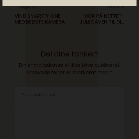
Tidligere
Næste
VIND SMARTPHONE
MOR PÅ NETTET-
MED BEDSTE KAMERA
JULEGAVEN TIL DIN
MOR!
Del dine tanker?
Din e-mailadresse vil ikke blive publiceret.
Krævede felter er markeret med
*