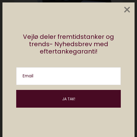
×
Vejlø deler fremtidstanker og
trends- Nyhedsbrev med
eftertankegaranti!
Email
Skal den folde eller flippe? Guide til de
bedste bøjelige telefoner på markedet
april 1, 2025