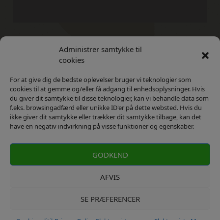
Administrer samtykke til
Kontakt
Privatlivs Politik
cookies
For at give dig de bedste oplevelser bruger vi teknologier som
cookies til at gemme og/eller få adgang til enhedsoplysninger. Hvis
du giver dit samtykke til disse teknologier, kan vi behandle data som
f.eks. browsingadfærd eller unikke ID'er på dette websted. Hvis du
ikke giver dit samtykke eller trækker dit samtykke tilbage, kan det
have en negativ indvirkning på visse funktioner og egenskaber.
GODKEND
AFVIS
SE PRÆFERENCER
kontakt: info@elektronista.dk, CVR-nr. DK3767647