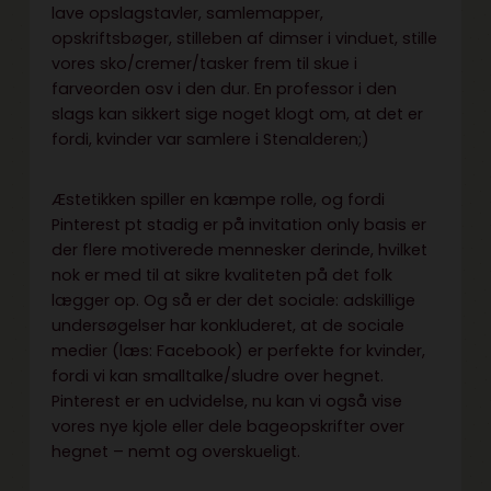
lave opslagstavler, samlemapper,
opskriftsbøger, stilleben af dimser i vinduet, stille
vores sko/cremer/tasker frem til skue i
farveorden osv i den dur. En professor i den
slags kan sikkert sige noget klogt om, at det er
fordi, kvinder var samlere i Stenalderen;)
Æstetikken spiller en kæmpe rolle, og fordi
Pinterest pt stadig er på invitation only basis er
der flere motiverede mennesker derinde, hvilket
nok er med til at sikre kvaliteten på det folk
lægger op. Og så er der det sociale: adskillige
undersøgelser har konkluderet, at de sociale
medier (læs: Facebook) er perfekte for kvinder,
fordi vi kan smalltalke/sludre over hegnet.
Pinterest er en udvidelse, nu kan vi også vise
vores nye kjole eller dele bageopskrifter over
hegnet – nemt og overskueligt.