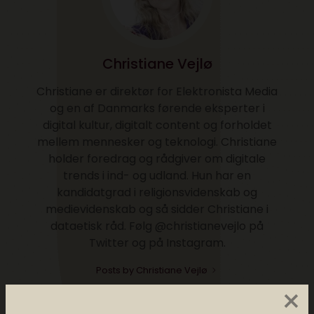
Christiane Vejlø
Christiane er direktør for Elektronista Media
og en af Danmarks førende eksperter i
digital kultur, digitalt content og forholdet
mellem mennesker og teknologi. Christiane
holder foredrag og rådgiver om digitale
trends i ind- og udland. Hun har en
kandidatgrad i religionsvidenskab og
medievidenskab og så sidder Christiane i
dataetisk råd. Følg @christianevejlo på
Twitter og på Instagram.
Posts by Christiane Vejlø
×