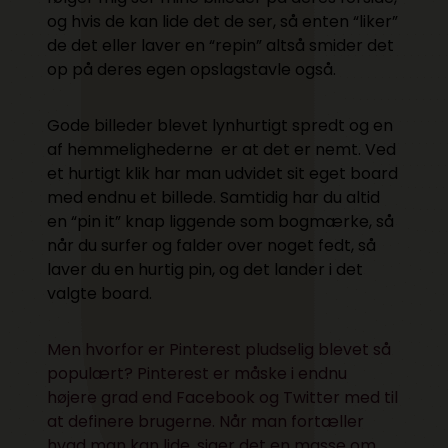
og hvis de kan lide det de ser, så enten “liker”
de det eller laver en “repin” altså smider det
op på deres egen opslagstavle også.
Gode billeder blevet lynhurtigt spredt og en
af hemmelighederne er at det er nemt. Ved
et hurtigt klik har man udvidet sit eget board
med endnu et billede. Samtidig har du altid
en “pin it” knap liggende som bogmærke, så
når du surfer og falder over noget fedt, så
laver du en hurtig pin, og det lander i det
valgte board.
Men hvorfor er Pinterest pludselig blevet så
populært? Pinterest er måske i endnu
højere grad end Facebook og Twitter med til
at definere brugerne. Når man fortæller
hvad man kan lide, siger det en masse om