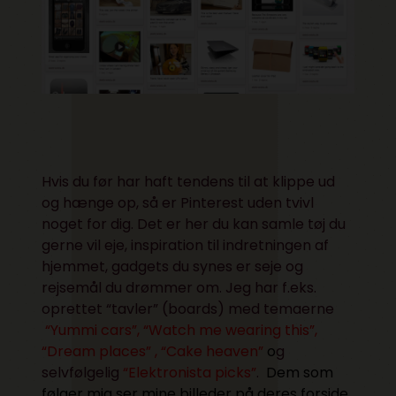
Hvis du før har haft tendens til at klippe ud
og hænge op, så er Pinterest uden tvivl
noget for dig. Det er her du kan samle tøj du
gerne vil eje, inspiration til indretningen af
hjemmet, gadgets du synes er seje og
rejsemål du drømmer om. Jeg har f.eks.
oprettet “tavler” (boards) med temaerne
“Yummi cars”
,
“Watch me wearing this”
,
“Dream places”
,
“Cake heaven”
o
g
selvfølgelig
“Elektronista picks”
.
Dem som
følger mig ser mine billeder på deres forside,