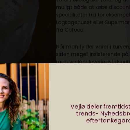
muligt både at købe discoun
specialiteter fra for eksempe
Lagkagehuset eller Superma
fra Cofoco.
Når man fylder varer i kurven,
siden meget insisterende på,
man vælger leveringstidspun
og den stopper ikke med at
ter frost, køl og varer der er
spørge, før du har bestemt di
turer
Bestiller man før klokken 24, 
du have dine varer allerede
klokken 9 dagen efter. Man
Vejlø deler fremtid
imes interval og man skal købe ind for over 400 kr. +
trends- Nyhedsb
eftertankegara