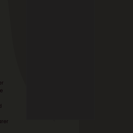
er
te
d
arer