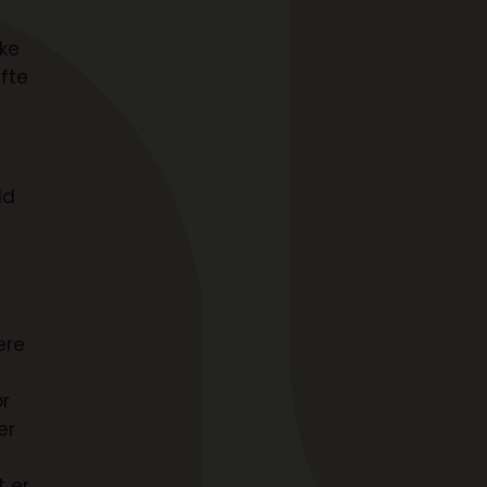
kke
fte
ld
ere
ør
er
t er