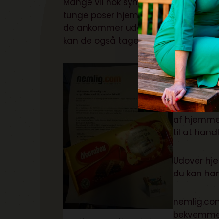
Mange vil nok synes, at det er penge
tunge poser hjem. I stedet kommer der
de ankommer uden at være kommet de
kan de også tage pantflasker med re
Når først 
du har køb
køber. Så 
rugbrød, l
af hjemme 
til at handl
Udover hje
du kan han
nemlig.co
bekvemmeli