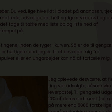
øber. Du ved, lige hive lidt i bladet på ananasen, tje
mattede, udvælge det hélt rigtige stykke kød og du
det tage til takke med liste op og liste ned af
stempel på.
ingene, inden de ryger i kurven. Så er de til gengæ
r hurtigere, end jeg er, til at bevæge mig fra
pulver eller en ungarbejder kan nå at fortælle mig,
Jeg oplevede desværre, at fl
ting var udsolgte, såsom øko
leverpostej. Til gengæld udg
10% af deres sortiment (som 
på mere end 5000 forskellige
varer) økologiske varer og de