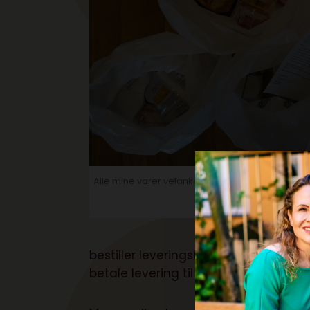
Alle mine varer velankommet og fordelt i poser ef
ligeglade med tempera
bestiller leveringstidspunkt med en t
betale levering til 39 kr.