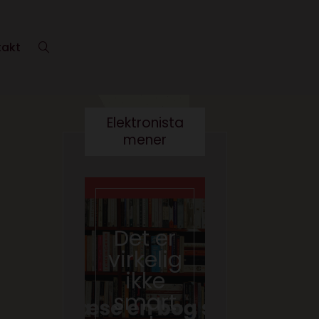
takt
Elektronista
mener
Det er
Kære
virkelig
kultur
ikke
minist
smart
er- vi