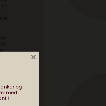
t og
l
rché
 er
 at
kt
×
g.
kan
stanker og
rev med
nti!