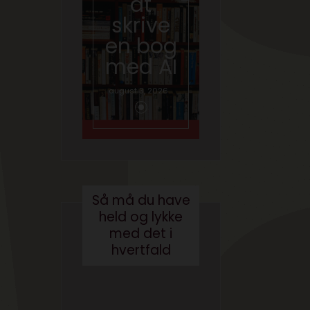
at
skal
skrive
tale
en bog
om AI
med AI
juni 26, 2026
august 3, 2026
Så må du have
held og lykke
med det i
hvertfald