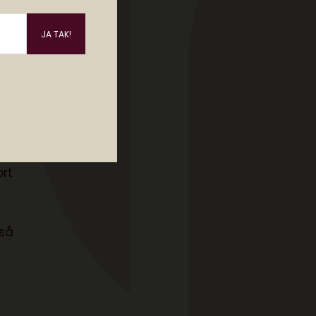
æbe
så
,
vad
est
et
ort
 så
.