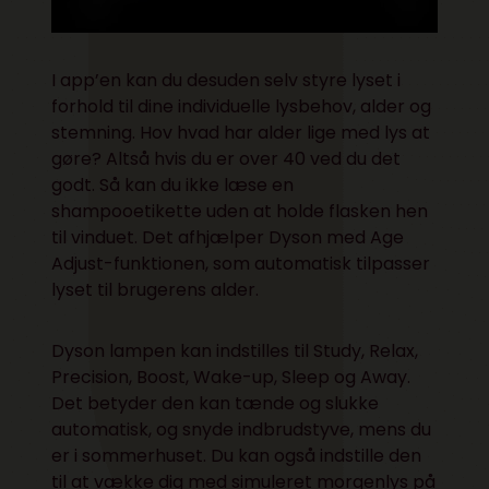
I app’en kan du desuden selv styre lyset i
forhold til dine individuelle lysbehov, alder og
stemning. Hov hvad har alder lige med lys at
gøre? Altså
hvis du er over 40 ved du det
godt
. Så kan du ikke læse en
shampooetikette uden at holde flasken hen
til vinduet. Det afhjælper Dyson med Age
Adjust-funktionen, som automatisk tilpasser
lyset til brugerens alder.
Dyson lampen kan indstilles til Study, Relax,
Precision, Boost, Wake-up, Sleep og Away.
Det betyder den kan tænde og slukke
automatisk, og snyde indbrudstyve, mens du
er i sommerhuset. Du kan også indstille den
til at vække dig med simuleret morgenlys på