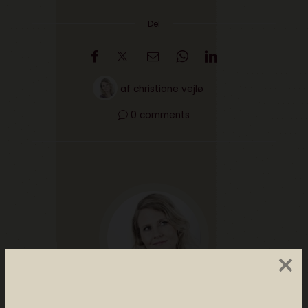
Del
af
christiane vejlø
0 comments
×
Christiane Vejlø