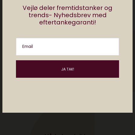
Vejlø deler fremtidstanker og
Christiane er direktør for Elektronista Media
trends- Nyhedsbrev med
og en af Danmarks førende eksperter i
eftertankegaranti!
digital kultur, digitalt content og forholdet
mellem mennesker og teknologi. Christiane
holder foredrag og rådgiver om digitale
Email
trends i ind- og udland. Hun har en
kandidatgrad i religionsvidenskab og
medievidenskab og så sidder Christiane i
dataetisk råd. Følg @christianevejlo på
Twitter og på Instagram.
Posts by Christiane Vejlø