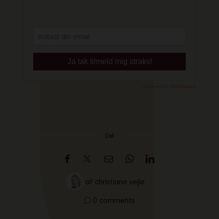
Del
af
christiane vejlø
0 comments