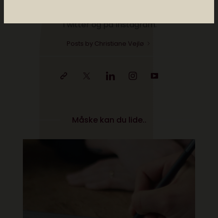
medievidenskab og så sidder Christiane i
dataetisk råd. Følg @christianevejlo på
Twitter og på Instagram.
Posts by Christiane Vejlø
Måske kan du lide..