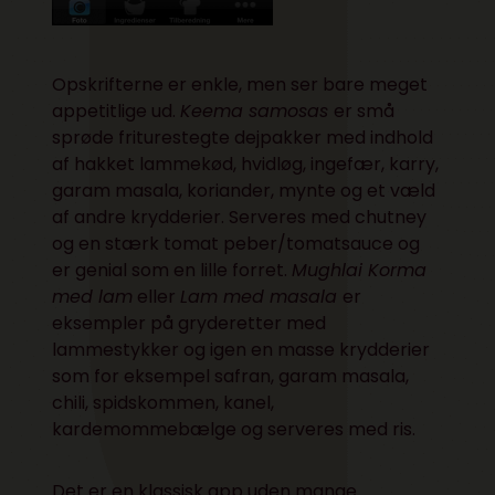
Opskrifterne er enkle, men ser bare meget
appetitlige ud.
Keema samosas
er små
sprøde friturestegte dejpakker med indhold
af hakket lammekød, hvidløg, ingefær, karry,
garam masala, koriander, mynte og et væld
af andre krydderier. Serveres med chutney
og en stærk tomat peber/tomatsauce og
er genial som en lille forret.
Mughlai Korma
med lam
eller
Lam med masala
er
eksempler på gryderetter med
lammestykker og igen en masse krydderier
som for eksempel safran, garam masala,
chili, spidskommen, kanel,
kardemommebælge og serveres med ris.
Det er en klassisk app uden mange