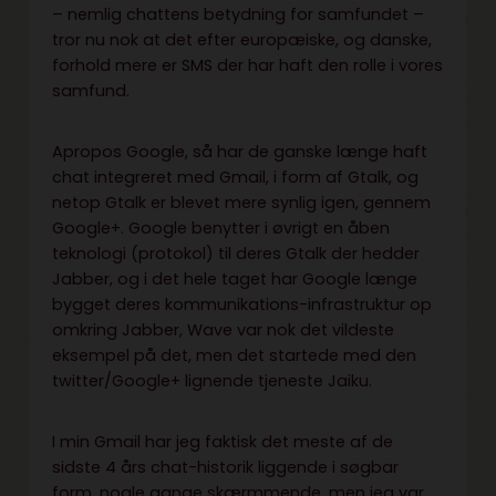
– nemlig chattens betydning for samfundet –
tror nu nok at det efter europæiske, og danske,
forhold mere er SMS der har haft den rolle i vores
samfund.
Apropos Google, så har de ganske længe haft
chat integreret med Gmail, i form af Gtalk, og
netop Gtalk er blevet mere synlig igen, gennem
Google+. Google benytter i øvrigt en åben
teknologi (protokol) til deres Gtalk der hedder
Jabber, og i det hele taget har Google længe
bygget deres kommunikations-infrastruktur op
omkring Jabber, Wave var nok det vildeste
eksempel på det, men det startede med den
twitter/Google+ lignende tjeneste Jaiku.
I min Gmail har jeg faktisk det meste af de
sidste 4 års chat-historik liggende i søgbar
form, nogle gange skærmmende, men jeg var