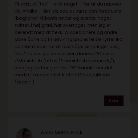
Til sidst et “tak” – eller noget – for at du nævner
IRC Annika – det plejede at være den foretrukne
“bagkanal” til konferencer og events, noget
twitter, i høj grad, har overtaget, men jeg er
bekendt med at f.eks. Wikipedianere og andre
store åbne og fri udviklingsprojekter benytter IRC
ganske meget for at overvåge ændringer osv.,
“tror” nu ikke jeg savner den danske IRC kanal
#Macintosh (
https://macintosh.irczone.dk/
),
hvor jeg da hang en del. IRC-kanaler har det
med at være relativt indforståede, lukkede
fester ;-)
Svar
Anne Mette Beck