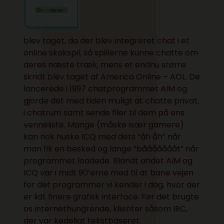
blev taget, da der blev integreret chat i et
online skakspil, så spillerne kunne chatte om
deres næste træk, mens et endnu større
skridt blev taget af
America Online – AOL
. De
lancerede i 1997 chatprogrammet
AIM
og
gjorde det med tiden muligt at chatte privat,
i chatrum samt sende filer til dem på ens
venneliste. Mange (måske især gamere)
kan nok huske
ICQ
med dets ”åh åh” når
man fik en besked og lange ”båååååååt” når
programmet loadede. Blandt andet AIM og
ICQ var i midt 90’erne med til at bane vejen
for det programmer vi kender i dag, hvor der
er lidt finere grafisk interface. Før det brugte
os internethungrende, klienter såsom
IRC
,
der var kedeligt tekstbaseret.