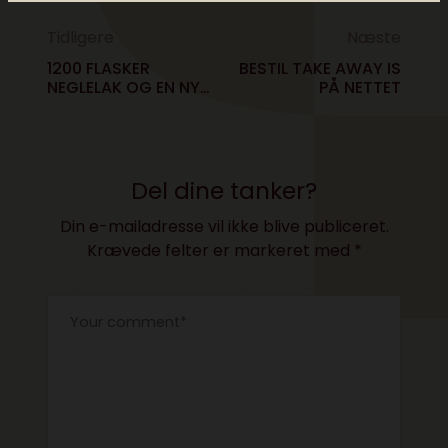
Tidligere
Næste
1200 FLASKER
BESTIL TAKE AWAY IS
NEGLELAK OG EN NY
PÅ NETTET
BIL
Del dine tanker?
Din e-mailadresse vil ikke blive publiceret.
Krævede felter er markeret med
*