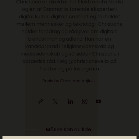
Christiane er direktør for Elektronista Media
og en af Danmarks førende eksperter i
digital kultur, digitalt content og forholdet
mellem mennesker og teknologi. Christiane
holder foredrag og rådgiver om digitale
trends i ind- og udland. Hun har en
kandidatgrad i religionsvidenskab og
medievidenskab og så sidder Christiane i
dataetisk råd. Følg @christianevejlo på
Twitter og på Instagram.
Posts by Christiane Vejlø
Måske kan du lide..