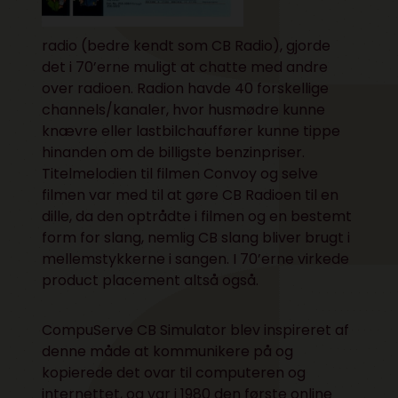
radio (bedre kendt som CB Radio), gjorde
det i 70’erne muligt at chatte med andre
over radioen. Radion havde 40 forskellige
channels/kanaler, hvor husmødre kunne
knævre eller lastbilchauffører kunne tippe
hinanden om de billigste benzinpriser.
Titelmelodien
til filmen
Convoy
og selve
filmen var med til at gøre CB Radioen til en
dille, da den optrådte i filmen og en bestemt
form for slang, nemlig
CB slang
bliver brugt i
mellemstykkerne i sangen. I 70’erne virkede
product placement altså også.
CompuServe CB Simulator blev inspireret af
denne måde at kommunikere på og
kopierede det ovar til computeren og
internettet, og var i 1980 den første online