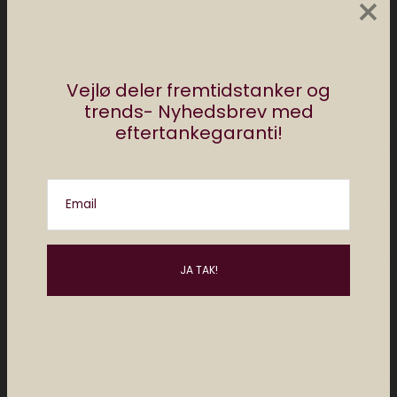
×
Vejlø deler fremtidstanker og
trends- Nyhedsbrev med
eftertankegaranti!
Email
En stjernespækket dag om unge, AI og
demokrati
maj 13, 2026