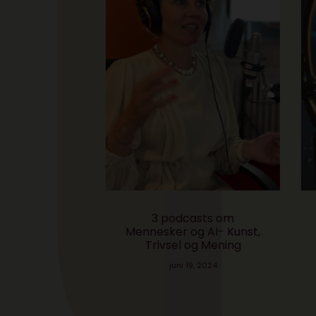
å du have
3 podcasts om
A
med det i
Mennesker og AI- Kunst,
hv
vokseværk
Trivsel og Mening
2026
juni 19, 2024