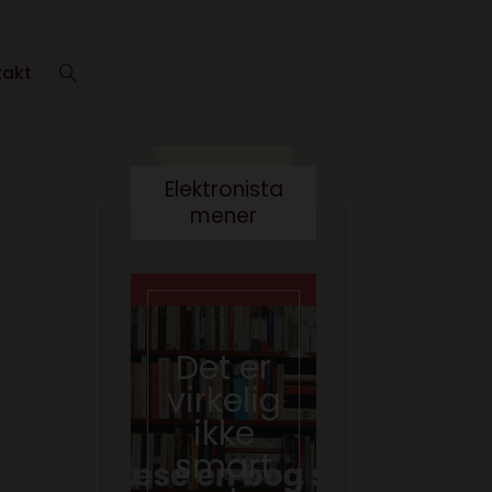
takt
Elektronista
mener
En
medie
branch
Det er
e i
virkelig
forand
ikke
ring,
smart
og