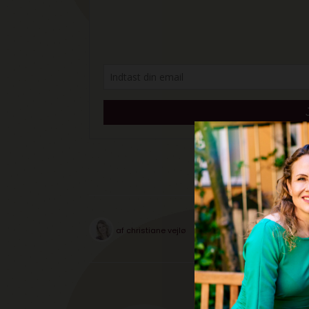
af
christiane vejlø