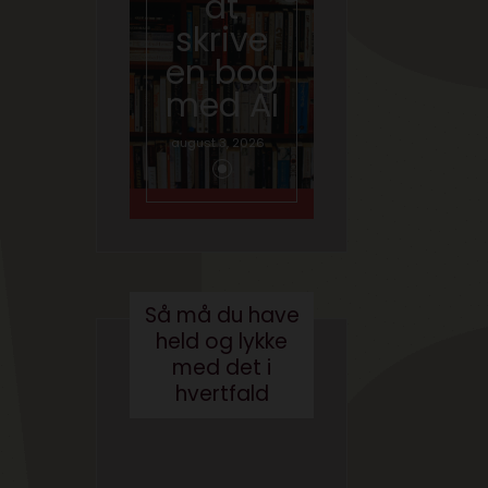
at
hvad
skrive
gør vi
en bog
med
med AI
brande
d
august 3, 2026
conten
t?
maj 24, 2017
Så må du have
held og lykke
med det i
hvertfald