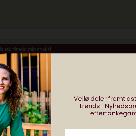
Del
Vejlø deler fremtid
0 comments
trends- Nyhedsb
eftertankegara