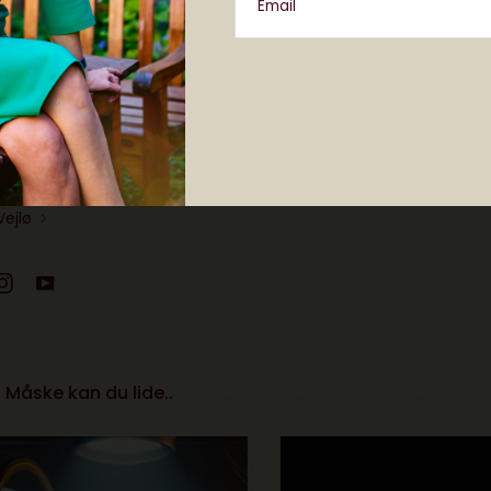
lø
Email
irektør for Elektronista Media og en af Danmarks før
tal kultur, digitalt content og forholdet mellem
knologi. Christiane holder foredrag og rådgiver om
i ind- og udland. Hun har en kandidatgrad i
kab og medievidenskab og så sidder Christiane i
ølg @christianevejlo på Twitter og på Instagram.
Vejlø
Måske kan du lide..