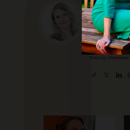
Christiane Vej
Christiane er d
eksperter i digi
mennesker og te
digitale trends 
religionsvidens
dataetisk råd. F
Posts by Christiane 