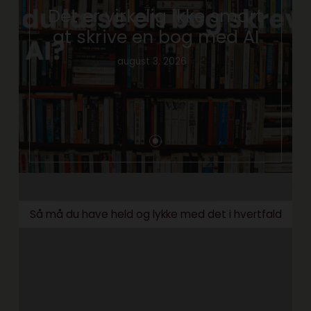
Det er virkelig ikke smart
at skrive en bog med AI
august 3, 2026
Så må du have held og lykke med det i hvertfald