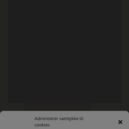
Administrer samtykke til
Kontakt
Privatlivs Politik
cookies