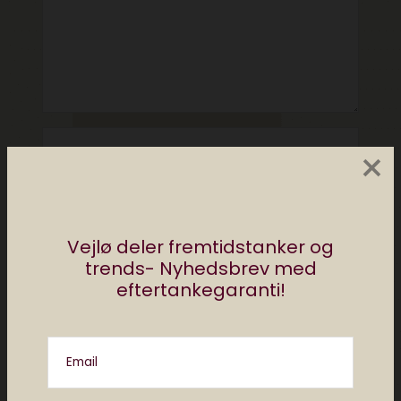
×
Vejlø deler fremtidstanker og
trends- Nyhedsbrev med
eftertankegaranti!
Please enter an answer in digits:
Email
5 × 5 =