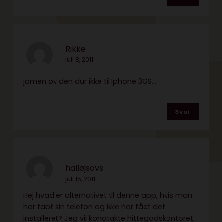
Rikke
juli 8, 2011
jamen øv den dur ikke til Iphone 3GS…
Svar
halløjsovs
juli 15, 2011
Hej hvad er alternativet til denne app, hvis man
har tabt sin telefon og ikke har fået det
installeret? Jeg vil konatakte hittegodskontoret