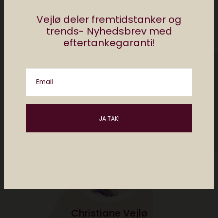
Del
Vejlø deler fremtidstanker og
trends- Nyhedsbrev med
eftertankegaranti!
af
christiane vejlø
3 comments
Email
Christiane Vejlø