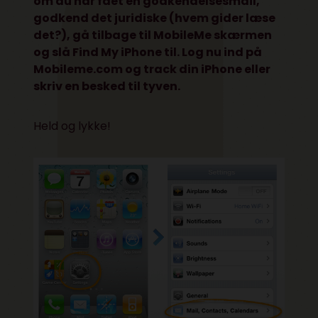
om du har fået en godkendelsesmail,
godkend det juridiske (hvem gider læse
det?), gå tilbage til MobileMe skærmen
og slå Find My iPhone til. Log nu ind på
Mobileme.com og track din iPhone eller
skriv en besked til tyven.
Held og lykke!