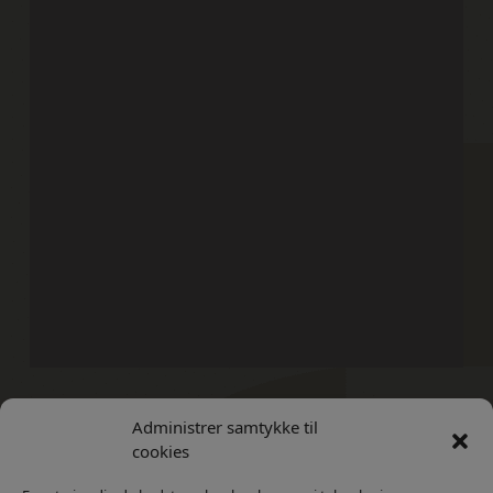
Administrer samtykke til
Kontakt
Privatlivs Politik
cookies