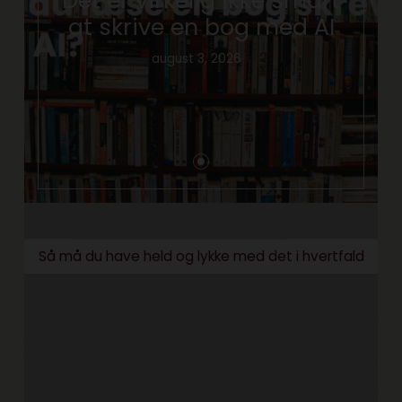
Det er virkelig ikke smart
at skrive en bog med AI
august 3, 2026
Så må du have held og lykke med det i hvertfald