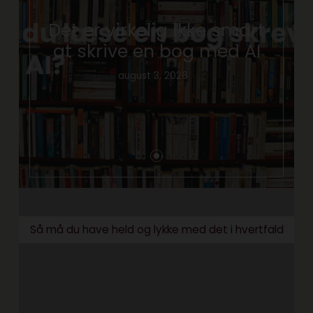
Det er virkelig ikke smart
at skrive en bog med AI
august 3, 2026
Så må du have held og lykke med det i hvertfald